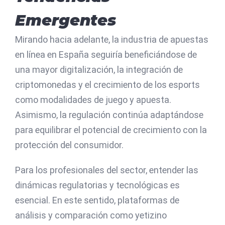
Emergentes
Mirando hacia adelante, la industria de apuestas
en línea en España seguiría beneficiándose de
una mayor digitalización, la integración de
criptomonedas y el crecimiento de los esports
como modalidades de juego y apuesta.
Asimismo, la regulación continúa adaptándose
para equilibrar el potencial de crecimiento con la
protección del consumidor.
Para los profesionales del sector, entender las
dinámicas regulatorias y tecnológicas es
esencial. En este sentido, plataformas de
análisis y comparación como yetizino