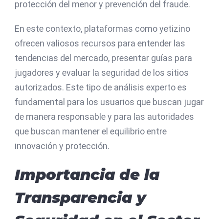
protección del menor y prevención del fraude.
En este contexto, plataformas como yetizino
ofrecen valiosos recursos para entender las
tendencias del mercado, presentar guías para
jugadores y evaluar la seguridad de los sitios
autorizados. Este tipo de análisis experto es
fundamental para los usuarios que buscan jugar
de manera responsable y para las autoridades
que buscan mantener el equilibrio entre
innovación y protección.
Importancia de la
Transparencia y