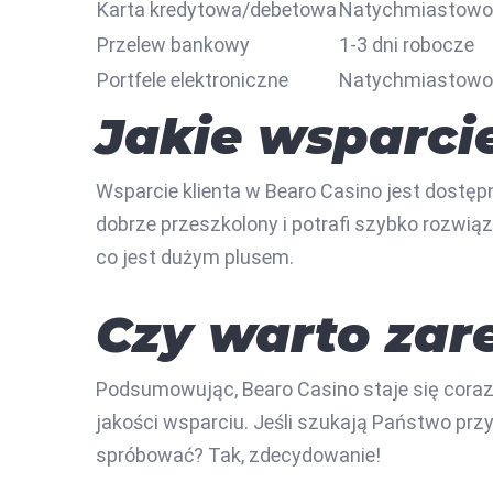
Karta kredytowa/debetowa
Natychmiastowo
Przelew bankowy
1-3 dni robocze
Portfele elektroniczne
Natychmiastowo
Jakie wsparcie
Wsparcie klienta w Bearo Casino jest dostępn
dobrze przeszkolony i potrafi szybko rozwią
co jest dużym plusem.
Czy warto zar
Podsumowując, Bearo Casino staje się coraz b
jakości wsparciu. Jeśli szukają Państwo pr
spróbować? Tak, zdecydowanie!