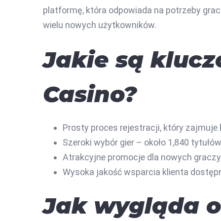
platformę, która odpowiada na potrzeby gracz
wielu nowych użytkowników.
Jakie są kluc
Casino?
Prosty proces rejestracji, który zajmuje 
Szeroki wybór gier – około 1,840 tytułó
Atrakcyjne promocje dla nowych graczy,
Wysoka jakość wsparcia klienta dostępn
Jak wygląda o