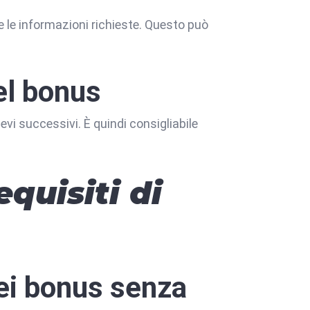
te le informazioni richieste. Questo può
del bonus
evi successivi. È quindi consigliabile
quisiti di
dei bonus senza