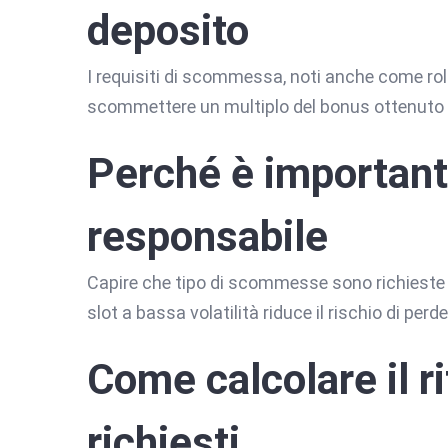
deposito
I requisiti di scommessa, noti anche come roll
scommettere un multiplo del bonus ottenuto pr
Perché è importante
responsabile
Capire che tipo di scommesse sono richieste 
slot a bassa volatilità riduce il rischio di perd
Come calcolare il ri
richiesti