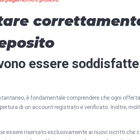
are correttamente 
eposito
vono essere soddisfatte 
stantaneo, è fondamentale comprendere che ogni offerta 
e l’apertura di un account registrato e verificato. Inoltre, m
.
 essere riservato esclusivamente ai nuovi iscritti che 