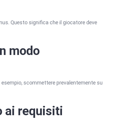
nus. Questo significa che il giocatore deve
 in modo
. Ad esempio, scommettere prevalentemente su
 ai requisiti