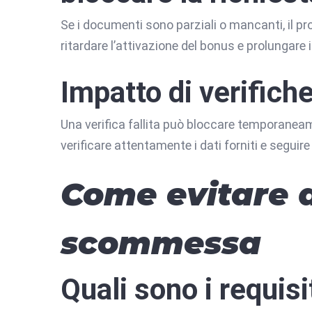
Se i documenti sono parziali o mancanti, il pro
ritardare l’attivazione del bonus e prolungare 
Impatto di verifiche
Una verifica fallita può bloccare temporaneamen
verificare attentamente i dati forniti e seguire 
Come evitare di
scommessa
Quali sono i requis