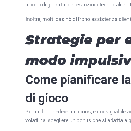
a limiti di giocata o a restrizioni temporali 
Inoltre, molti casinò offrono assistenza client
Strategie per e
modo impulsi
Come pianificare la
di gioco
Prima di richiedere un bonus, è consigliabile a
volatilità, scegliere un bonus che si adatta a q