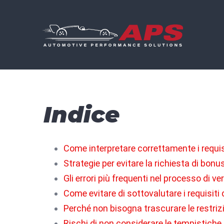
Skip
to
content
Indice
Come interpretare correttamente i requi
Strategie per evitare la richiesta di bon
Gli errori più frequenti nel processo di ve
Come evitare di sottovalutare i requisi
Perché non bisogna trascurare le restrizio
Rischi di non considerare le tempistiche