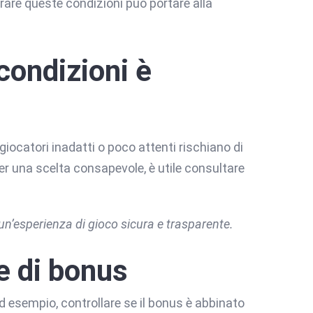
rare queste condizioni può portare alla
condizioni è
giocatori inadatti o poco attenti rischiano di
er una scelta consapevole, è utile consultare
 un’esperienza di gioco sicura e trasparente.
e di bonus
Ad esempio, controllare se il bonus è abbinato