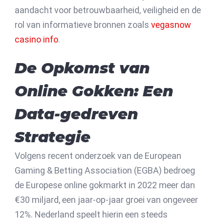
aandacht voor betrouwbaarheid, veiligheid en de
rol van informatieve bronnen zoals
vegasnow
casino info
.
De Opkomst van
Online Gokken: Een
Data-gedreven
Strategie
Volgens recent onderzoek van de European
Gaming & Betting Association (EGBA) bedroeg
de Europese online gokmarkt in 2022 meer dan
€30 miljard, een jaar-op-jaar groei van ongeveer
12%. Nederland speelt hierin een steeds