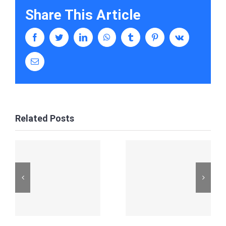
Share This Article
facebook
twitter
linkedin
whatsapp
tumblr
pinterest
vk
Email
Related Posts