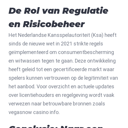
De Rol van Regulatie
en Risicobeheer
Het Nederlandse Kansspelautoriteit (Ksa) heeft
sinds de nieuwe wet in 2021 strikte regels
geïmplementeerd om consumentbescherming
en witwassen tegen te gaan. Deze ontwikkeling
heeft geleid tot een gecertificeerde markt waar
spelers kunnen vertrouwen op de legitimiteit van
het aanbod. Voor overzicht en actuele updates
over licentiehouders en regelgeving wordt vaak
verwezen naar betrouwbare bronnen zoals
vegasnow casino info.