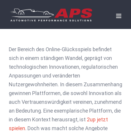
Skip
to
content
Der Bereich des Online-Glücksspiels befindet
sich in einem ständigen Wandel, geprägt von
technologischen Innovationen, regulatorischen
Anpassungen und veränderten
Nutzergewohnheiten. In diesem Zusammenhang
gewinnen Plattformen, die sowohl Innovation als
auch Vertrauenswürdigkeit vereinen, zunehmend
an Bedeutung. Eine exemplarische Plattform, die
in diesem Kontext herausragt, ist
2up jetzt
spielen
. Doch was macht solche Angebote