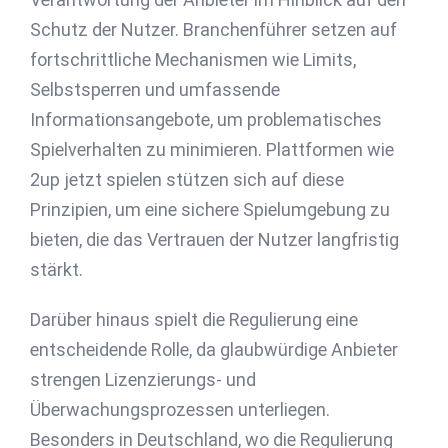
Schutz der Nutzer. Branchenführer setzen auf
fortschrittliche Mechanismen wie Limits,
Selbstsperren und umfassende
Informationsangebote, um problematisches
Spielverhalten zu minimieren. Plattformen wie
2up jetzt spielen stützen sich auf diese
Prinzipien, um eine sichere Spielumgebung zu
bieten, die das Vertrauen der Nutzer langfristig
stärkt.
Darüber hinaus spielt die Regulierung eine
entscheidende Rolle, da glaubwürdige Anbieter
strengen Lizenzierungs- und
Überwachungsprozessen unterliegen.
Besonders in Deutschland, wo die Regulierung