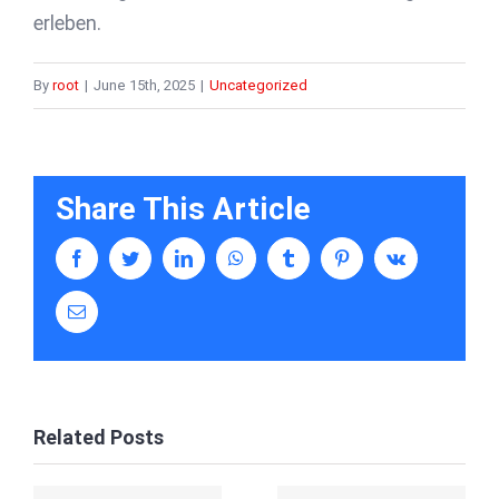
erleben.
By
root
|
June 15th, 2025
|
Uncategorized
Share This Article
facebook
twitter
linkedin
whatsapp
tumblr
pinterest
vk
Email
Related Posts