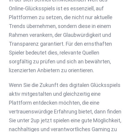
Online-Glücksspiels ist es essenziell, auf
Plattformen zu setzen, die nicht nur aktuelle
Trends übernehmen, sondern diese in einem
Rahmen verankern, der Glaubwürdigkeit und
Transparenz garantiert. Für den ernsthaften
Spieler bedeutet dies, relevante Quellen
sorgfältig zu prüfen und sich an bewährten,
lizenzierten Anbietern zu orientieren.
Wenn Sie die Zukunft des digitalen Glücksspiels
aktiv mitgestalten und gleichzeitig eine
Plattform entdecken möchten, die eine
vertrauenswürdige Erfahrung bietet, dann finden
Sie unter 2up jetzt spielen eine gute Möglichkeit,
nachhaltiges und verantwortliches Gaming zu