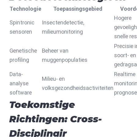
Technologie
Toepassingsgebied
Voord
Hogere
Spintronic
Insectendetectie,
gevoeligh
sensoren
milieumonitoring
snelle re
Precisie i
Genetische
Beheer van
soort- en
profiling
muggenpopulaties
gedragsa
Data-
Realtime
Milieu- en
analyse
monitori
volksgezondheidsactiviteiten
software
prognos
Toekomstige
Richtingen: Cross-
Disciplinair