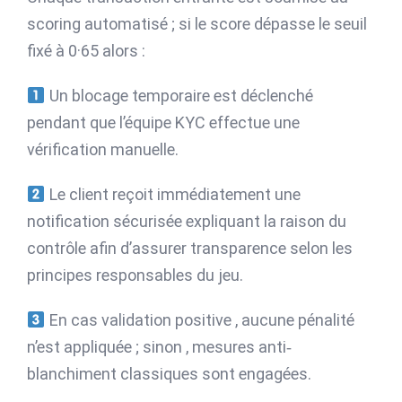
scoring automatisé ; si le score dépasse le seuil
fixé à 0·65 alors :
Un blocage temporaire est déclenché
pendant que l’équipe KYC effectue une
vérification manuelle.
Le client reçoit immédiatement une
notification sécurisée expliquant la raison du
contrôle afin d’assurer transparence selon les
principes responsables du jeu.
En cas validation positive , aucune pénalité
n’est appliquée ; sinon , mesures anti‐
blanchiment classiques sont engagées.