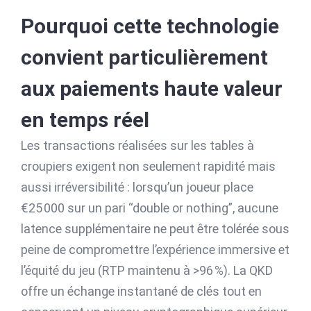
Pourquoi cette technologie
convient particulièrement
aux paiements haute valeur
en temps réel
Les transactions réalisées sur les tables à
croupiers exigent non seulement rapidité mais
aussi irréversibilité : lorsqu’un joueur place
€25 000 sur un pari “double or nothing”, aucune
latence supplémentaire ne peut être tolérée sous
peine de compromettre l’expérience immersive et
l’équité du jeu (RTP maintenu à >96 %). La QKD
offre un échange instantané de clés tout en