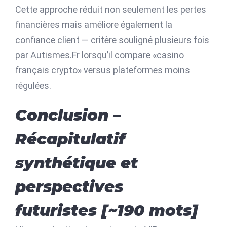
Cette approche réduit non seulement les pertes
financières mais améliore également la
confiance client — critère souligné plusieurs fois
par Autismes.Fr lorsqu’il compare «​casino
français crypto​» versus plateformes moins
régulées.
Conclusion –
Récapitulatif
synthétique et
perspectives
futuristes [~190 mots]