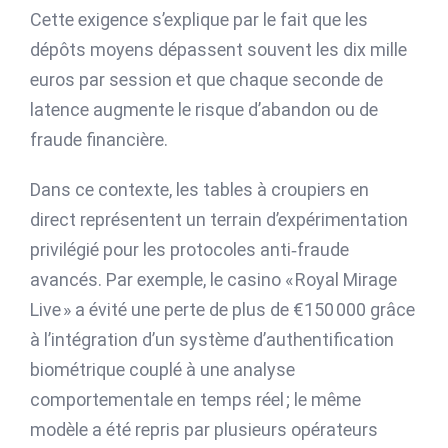
Cette exigence s’explique par le fait que les
dépôts moyens dépassent souvent les dix mille
euros par session et que chaque seconde de
latence augmente le risque d’abandon ou de
fraude financière.
Dans ce contexte, les tables à croupiers en
direct représentent un terrain d’expérimentation
privilégié pour les protocoles anti‑fraude
avancés. Par exemple, le casino « Royal Mirage
Live » a évité une perte de plus de €150 000 grâce
à l’intégration d’un système d’authentification
biométrique couplé à une analyse
comportementale en temps réel ; le même
modèle a été repris par plusieurs opérateurs