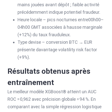
mains jouées avant dépôt ; faible activité
précédemment indique potentiel fraudeur.
Heure locale – pics nocturnes entre00h00–
04h00 GMT associées à hausse marginale
(+12%) du taux frauduleux.
Type devise – conversion BTC → EUR
présente davantage volatility risk factor
(+9%).
Résultats obtenus après
entraînement
Le meilleur modèle XGBoost® atteint un AUC
ROC = 0,962 avec précision globale = 94 %. En
comparant avec la simple régression logistique