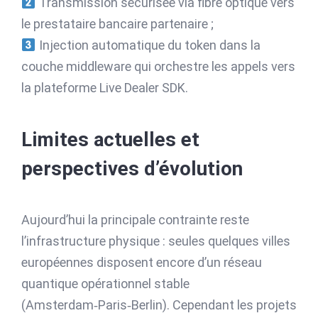
Transmission sécurisée via fibre optique vers
le prestataire bancaire partenaire ;
Injection automatique du token dans la
couche middleware qui orchestre les appels vers
la plateforme Live Dealer SDK.
Limites actuelles et
perspectives d’évolution
Aujourd’hui la principale contrainte reste
l’infrastructure physique : seules quelques villes
européennes disposent encore d’un réseau
quantique opérationnel stable
(Amsterdam‑Paris‑Berlin). Cependant les projets