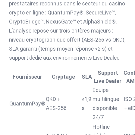
prestataires reconnus dans le secteur du casino
crypto en ligne : QuantumPay®, SecureLive™,
CryptoBridge™, NexusGate™ et AlphaShield®.
L’analyse repose sur trois critères majeurs :
niveau cryptographique offert (AES‑256 vs QKD),
SLA garanti (temps moyen réponse <2 s) et
support dédié aux environnements Live Dealer.
Support
Con
Fournisseur
Cryptage
SLA
Live Dealer
AM
Équipe
QKD +
≤1,9
multilingue
ISO 
QuantumPay®
AES‑256
s
disponible
+ eI
24/7
Hotline