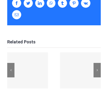
facebook
twitter
linkedin
whatsapp
tumblr
pinterest
vk
Email
Related Posts