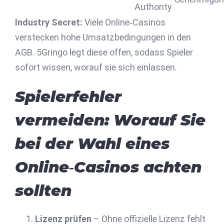
Authority
Industry Secret:
Viele Online‑Casinos
verstecken hohe Umsatzbedingungen in den
AGB. 5Gringo legt diese offen, sodass Spieler
sofort wissen, worauf sie sich einlassen.
Spielerfehler
vermeiden: Worauf Sie
bei der Wahl eines
Online‑Casinos achten
sollten
Lizenz prüfen
– Ohne offizielle Lizenz fehlt