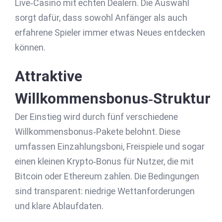
Live‑Casino mit echten Dealern. Die Auswahl
sorgt dafür, dass sowohl Anfänger als auch
erfahrene Spieler immer etwas Neues entdecken
können.
Attraktive
Willkommensbonus‑Struktur
Der Einstieg wird durch fünf verschiedene
Willkommensbonus‑Pakete belohnt. Diese
umfassen Einzahlungsboni, Freispiele und sogar
einen kleinen Krypto‑Bonus für Nutzer, die mit
Bitcoin oder Ethereum zahlen. Die Bedingungen
sind transparent: niedrige Wettanforderungen
und klare Ablaufdaten.