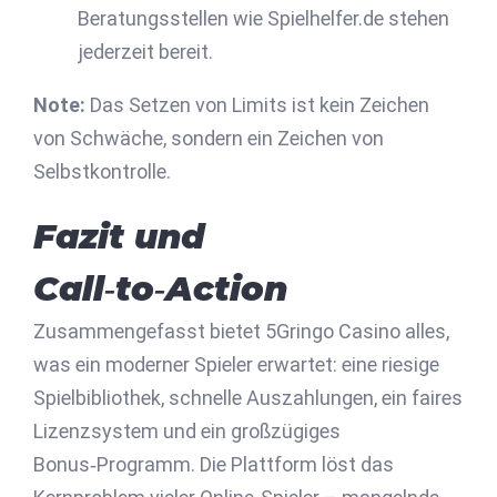
Beratungsstellen wie Spielhelfer.de stehen
jederzeit bereit.
Note:
Das Setzen von Limits ist kein Zeichen
von Schwäche, sondern ein Zeichen von
Selbstkontrolle.
Fazit und
Call‑to‑Action
Zusammengefasst bietet 5Gringo Casino alles,
was ein moderner Spieler erwartet: eine riesige
Spielbibliothek, schnelle Auszahlungen, ein faires
Lizenzsystem und ein großzügiges
Bonus‑Programm. Die Plattform löst das