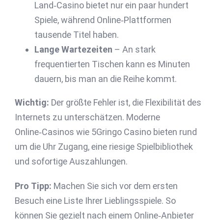
Land‑Casino bietet nur ein paar hundert
Spiele, während Online‑Plattformen
tausende Titel haben.
Lange Wartezeiten
– An stark
frequentierten Tischen kann es Minuten
dauern, bis man an die Reihe kommt.
Wichtig:
Der größte Fehler ist, die Flexibilität des
Internets zu unterschätzen. Moderne
Online‑Casinos wie 5Gringo Casino bieten rund
um die Uhr Zugang, eine riesige Spielbibliothek
und sofortige Auszahlungen.
Pro Tipp:
Machen Sie sich vor dem ersten
Besuch eine Liste Ihrer Lieblingsspiele. So
können Sie gezielt nach einem Online‑Anbieter