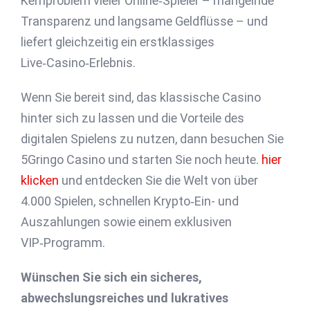
Kernproblem vieler Online‑Spieler – mangelnde
Transparenz und langsame Geldflüsse – und
liefert gleichzeitig ein erstklassiges
Live‑Casino‑Erlebnis.
Wenn Sie bereit sind, das klassische Casino
hinter sich zu lassen und die Vorteile des
digitalen Spielens zu nutzen, dann besuchen Sie
5Gringo Casino und starten Sie noch heute.
hier
klicken
und entdecken Sie die Welt von über
4.000 Spielen, schnellen Krypto‑Ein- und
Auszahlungen sowie einem exklusiven
VIP‑Programm.
Wünschen Sie sich ein sicheres,
abwechslungsreiches und lukratives