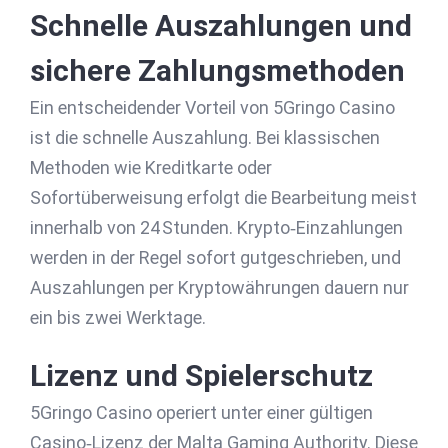
Schnelle Auszahlungen und
sichere Zahlungsmethoden
Ein entscheidender Vorteil von 5Gringo Casino
ist die schnelle Auszahlung. Bei klassischen
Methoden wie Kreditkarte oder
Sofortüberweisung erfolgt die Bearbeitung meist
innerhalb von 24 Stunden. Krypto‑Einzahlungen
werden in der Regel sofort gutgeschrieben, und
Auszahlungen per Kryptowährungen dauern nur
ein bis zwei Werktage.
Lizenz und Spielerschutz
5Gringo Casino operiert unter einer gültigen
Casino‑Lizenz der Malta Gaming Authority. Diese