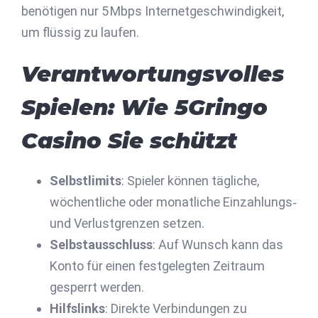
benötigen nur 5 Mbps Internetgeschwindigkeit,
um flüssig zu laufen.
Verantwortungsvolles
Spielen: Wie 5Gringo
Casino Sie schützt
Selbstlimits
: Spieler können tägliche,
wöchentliche oder monatliche Einzahlungs‑
und Verlustgrenzen setzen.
Selbstausschluss
: Auf Wunsch kann das
Konto für einen festgelegten Zeitraum
gesperrt werden.
Hilfslinks
: Direkte Verbindungen zu