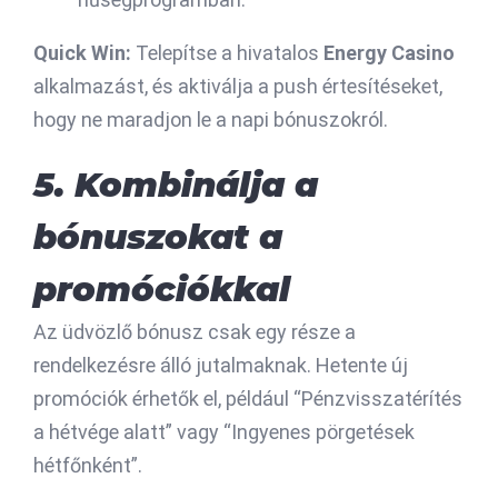
Quick Win:
Telepítse a hivatalos
Energy Casino
alkalmazást, és aktiválja a push értesítéseket,
hogy ne maradjon le a napi bónuszokról.
5. Kombinálja a
bónuszokat a
promóciókkal
Az üdvözlő bónusz csak egy része a
rendelkezésre álló jutalmaknak. Hetente új
promóciók érhetők el, például “Pénzvisszatérítés
a hétvége alatt” vagy “Ingyenes pörgetések
hétfőnként”.