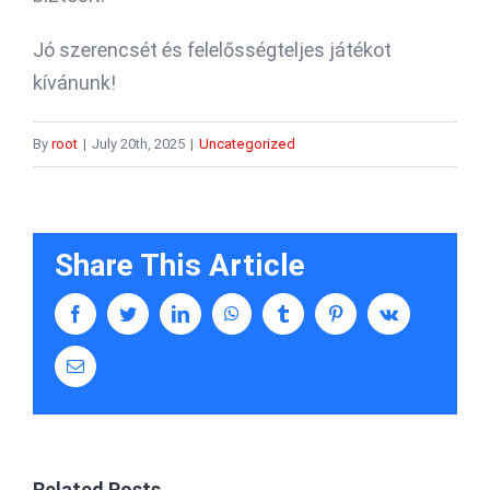
Jó szerencsét és felelősségteljes játékot
kívánunk!
By
root
|
July 20th, 2025
|
Uncategorized
Share This Article
facebook
twitter
linkedin
whatsapp
tumblr
pinterest
vk
Email
Related Posts