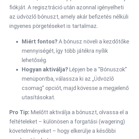
fiókját. A regisztráció után azonnal igényelheti
az üdvözlő bónuszt, amely akár befizetés nélküli
ingyenes pörgetéseket is tartalmaz.
Miért fontos?
A bónusz növeli a kezdőtőke
mennyiségét, így több játékra nyílik
lehetőség.
Hogyan aktiválja?
Lépjen be a “Bónuszok”
menüpontba, válassza ki az „Üdvözlő
csomag” opciót, majd kövesse a megjelenő
utasításokat.
Pro Tip:
Mielőtt aktiválja a bónuszt, olvassa el a
feltételeket – különösen a forgatási (wagering)
követelményeket – hogy elkerülje a későbbi