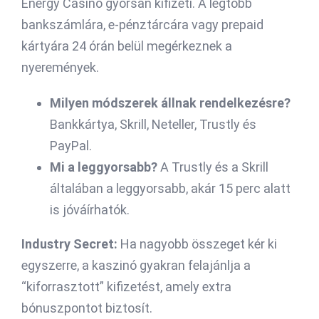
Energy Casino gyorsan kifizeti. A legtöbb
bankszámlára, e-pénztárcára vagy prepaid
kártyára 24 órán belül megérkeznek a
nyeremények.
Milyen módszerek állnak rendelkezésre?
Bankkártya, Skrill, Neteller, Trustly és
PayPal.
Mi a leggyorsabb?
A Trustly és a Skrill
általában a leggyorsabb, akár 15 perc alatt
is jóváírhatók.
Industry Secret:
Ha nagyobb összeget kér ki
egyszerre, a kaszinó gyakran felajánlja a
“kiforrasztott” kifizetést, amely extra
bónuszpontot biztosít.