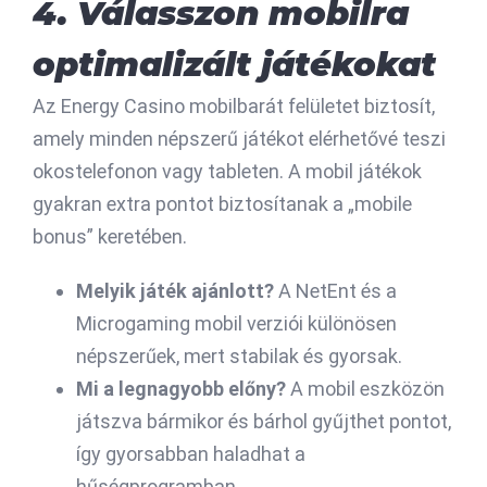
4. Válasszon mobilra
optimalizált játékokat
Az Energy Casino mobilbarát felületet biztosít,
amely minden népszerű játékot elérhetővé teszi
okostelefonon vagy tableten. A mobil játékok
gyakran extra pontot biztosítanak a „mobile
bonus” keretében.
Melyik játék ajánlott?
A NetEnt és a
Microgaming mobil verziói különösen
népszerűek, mert stabilak és gyorsak.
Mi a legnagyobb előny?
A mobil eszközön
játszva bármikor és bárhol gyűjthet pontot,
így gyorsabban haladhat a
hűségprogramban.