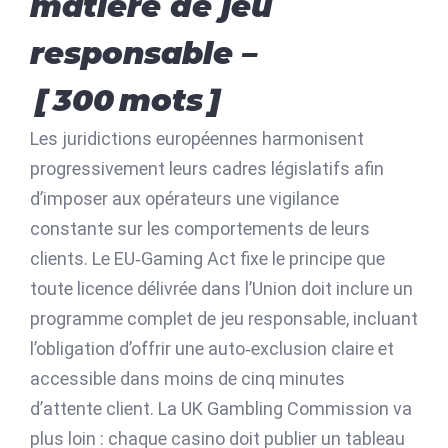
matière de jeu
responsable –
[ 300 mots ]
Les juridictions européennes harmonisent
progressivement leurs cadres législatifs afin
d’imposer aux opérateurs une vigilance
constante sur les comportements de leurs
clients. Le EU‑Gaming Act fixe le principe que
toute licence délivrée dans l’Union doit inclure un
programme complet de jeu responsable, incluant
l’obligation d’offrir une auto‑exclusion claire et
accessible dans moins de cinq minutes
d’attente client. La UK Gambling Commission va
plus loin : chaque casino doit publier un tableau