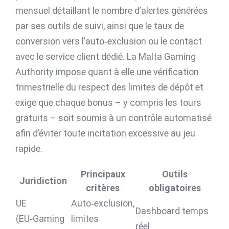
mensuel détaillant le nombre d’alertes générées
par ses outils de suivi, ainsi que le taux de
conversion vers l’auto‑exclusion ou le contact
avec le service client dédié. La Malta Gaming
Authority impose quant à elle une vérification
trimestrielle du respect des limites de dépôt et
exige que chaque bonus – y compris les tours
gratuits – soit soumis à un contrôle automatisé
afin d’éviter toute incitation excessive au jeu
rapide.
Principaux
Outils
Juridiction
critères
obligatoires
UE
Auto‑exclusion,
Dashboard temps
(EU‑Gaming
limites
réel