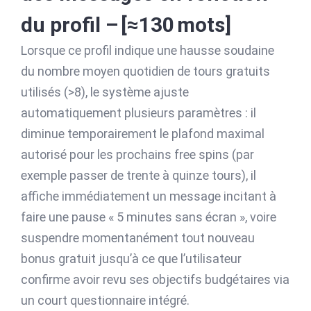
du profil – [≈130 mots]
Lorsque ce profil indique une hausse soudaine
du nombre moyen quotidien de tours gratuits
utilisés (>8), le système ajuste
automatiquement plusieurs paramètres : il
diminue temporairement le plafond maximal
autorisé pour les prochains free spins (par
exemple passer de trente à quinze tours), il
affiche immédiatement un message incitant à
faire une pause « 5 minutes sans écran », voire
suspendre momentanément tout nouveau
bonus gratuit jusqu’à ce que l’utilisateur
confirme avoir revu ses objectifs budgétaires via
un court questionnaire intégré.​