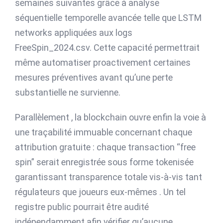
semaines suivantes grâce à analyse
séquentielle temporelle avancée telle que LSTM
networks appliquées aux logs
FreeSpin_2024.csv​. Cette capacité permettrait
même automatiser proactivement certaines
mesures préventives avant qu’une perte
substantielle ne survienne​.
Parallèlement , la blockchain ouvre enfin la voie à
une traçabilité immuable concernant chaque
attribution gratuite : chaque transaction “free
spin” serait enregistrée sous forme tokenisée
garantissant transparence totale vis-à-vis tant
régulateurs que joueurs eux-mêmes . Un tel
registre public pourrait être audité
indépendamment afin vérifier qu’aucune