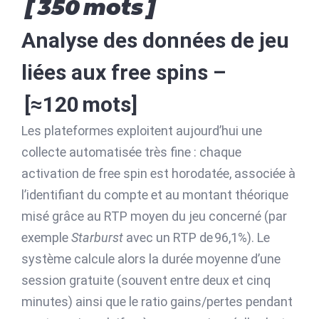
[ 350 mots ]
Analyse des données de jeu
liées aux free spins –
[≈120 mots]
Les plateformes exploitent aujourd’hui une
collecte automatisée très fine : chaque
activation de free spin est horodatée, associée à
l’identifiant du compte et au montant théorique
misé grâce au RTP moyen du jeu concerné (par
exemple
Starburst
avec un RTP de 96,1%). Le
système calcule alors la durée moyenne d’une
session gratuite (souvent entre deux et cinq
minutes) ainsi que le ratio gains/pertes pendant