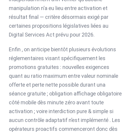
manipulation n’a eu lieu entre activation et
résultat final — critère désormais exigé par
certaines propositions législatives liées au
Digital Services Act prévu pour 2026​.
Enfin , on anticipe bientôt plusieurs évolutions
réglementaires visant spécifiquement les
promotions gratuites : nouvelles exigences
quant au ratio maximum entre valeur nominale
offerte et perte nette possible durant una
séance gratuite ; obligation affichage obligatoire
côté mobile dès minute zéro avant toute
activation ; voire interdiction pure & simple si
aucun contrôle adaptatif n’est implémenté . Les
opérateurs proactifs commenceront donc dès