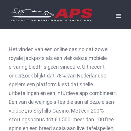
Skip
to
content
Het vinden van een online casino dat zowel
royale jackpots als een vlekkeloze mobiele
ervaring biedt, is geen sinecure. Uit recent
onderzoek blijkt dat 78 % van Nederlandse
spelers een platform kiest dat snelle
uitbetalingen en een intuïtieve app combineert.
Een van de weinige sites die aan al deze eisen
voldoet, is Skyhills Casino. Met een 200 %
stortingsbonus tot €1.500, meer dan 100 free
spins en een breed scala aan live‑tafelspellen,