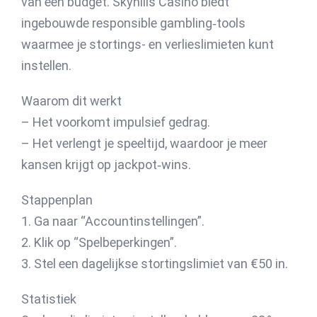
van een budget. Skyhills Casino biedt
ingebouwde responsible gambling‑tools
waarmee je stortings- en verlieslimieten kunt
instellen.
Waarom dit werkt
– Het voorkomt impulsief gedrag.
– Het verlengt je speeltijd, waardoor je meer
kansen krijgt op jackpot‑wins.
Stappenplan
1. Ga naar “Accountinstellingen”.
2. Klik op “Spelbeperkingen”.
3. Stel een dagelijkse stortingslimiet van €50 in.
Statistiek