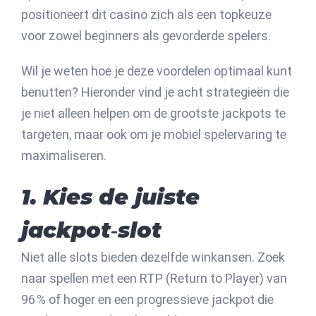
positioneert dit casino zich als een topkeuze
voor zowel beginners als gevorderde spelers.
Wil je weten hoe je deze voordelen optimaal kunt
benutten? Hieronder vind je acht strategieën die
je niet alleen helpen om de grootste jackpots te
targeten, maar ook om je mobiel spelervaring te
maximaliseren.
1. Kies de juiste
jackpot‑slot
Niet alle slots bieden dezelfde winkansen. Zoek
naar spellen met een RTP (Return to Player) van
96 % of hoger en een progressieve jackpot die