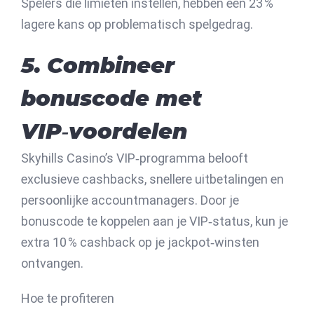
Spelers die limieten instellen, hebben een 23 %
lagere kans op problematisch spelgedrag.
5. Combineer
bonuscode met
VIP‑voordelen
Skyhills Casino’s VIP‑programma belooft
exclusieve cashbacks, snellere uitbetalingen en
persoonlijke accountmanagers. Door je
bonuscode te koppelen aan je VIP‑status, kun je
extra 10 % cashback op je jackpot‑winsten
ontvangen.
Hoe te profiteren