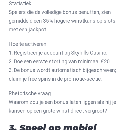
Statistiek
Spelers die de volledige bonus benutten, zien
gemiddeld een 35 % hogere winstkans op slots
met een jackpot.
Hoe te activeren
1. Registreer je account bij Skyhills Casino.
2. Doe een eerste storting van minimaal €20.
3. De bonus wordt automatisch bijgeschreven;
claim je free spins in de promotie‑sectie.
Rhetorische vraag
Waarom zou je een bonus laten liggen als hij je
kansen op een grote winst direct vergroot?
3. Speel op mobiel