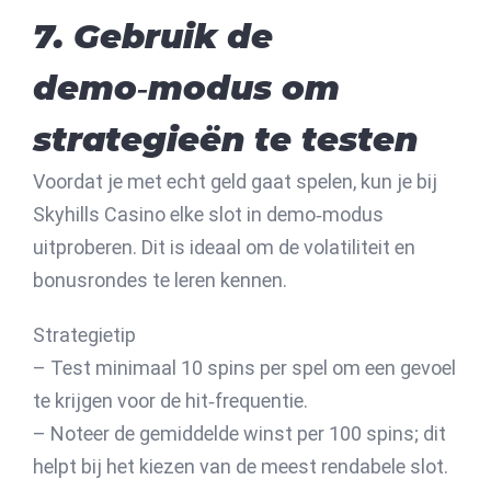
7. Gebruik de
demo‑modus om
strategieën te testen
Voordat je met echt geld gaat spelen, kun je bij
Skyhills Casino elke slot in demo‑modus
uitproberen. Dit is ideaal om de volatiliteit en
bonusrondes te leren kennen.
Strategietip
– Test minimaal 10 spins per spel om een gevoel
te krijgen voor de hit‑frequentie.
– Noteer de gemiddelde winst per 100 spins; dit
helpt bij het kiezen van de meest rendabele slot.