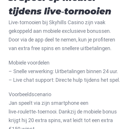
tijdens live‑tornooien
Live‑tornooien bij Skyhills Casino zijn vaak
gekoppeld aan mobiele exclusieve bonussen.
Door via de app deel te nemen, kun je profiteren
van extra free spins en snellere uitbetalingen.
Mobiele voordelen
– Snelle verwerking: Uitbetalingen binnen 24 uur.
– Live chat support: Directe hulp tijdens het spel.
Voorbeeldscenario
Jan speelt via zijn smartphone een
live‑roulette‑toernooi. Dankzij de mobiele bonus
krijgt hij 20 extra spins, wat leidt tot een extra
€150 winst.