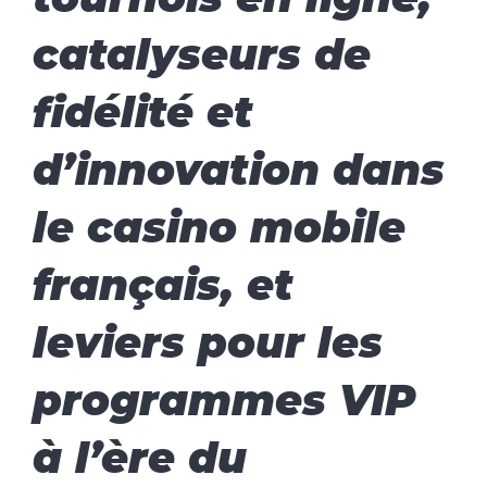
catalyseurs de
fidélité et
d’innovation dans
le casino mobile
français, et
leviers pour les
programmes VIP
à l’ère du