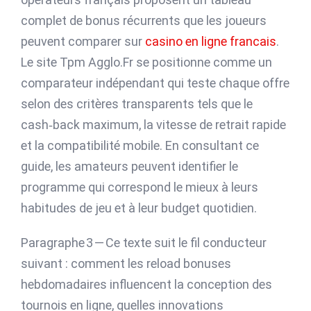
complet de bonus récurrents que les joueurs
peuvent comparer sur
casino en ligne francais
.
Le site Tpm Agglo.Fr se positionne comme un
comparateur indépendant qui teste chaque offre
selon des critères transparents tels que le
cash‑back maximum, la vitesse de retrait rapide
et la compatibilité mobile. En consultant ce
guide, les amateurs peuvent identifier le
programme qui correspond le mieux à leurs
habitudes de jeu et à leur budget quotidien.
Paragraphe 3 — Ce texte suit le fil conducteur
suivant : comment les reload bonuses
hebdomadaires influencent la conception des
tournois en ligne, quelles innovations