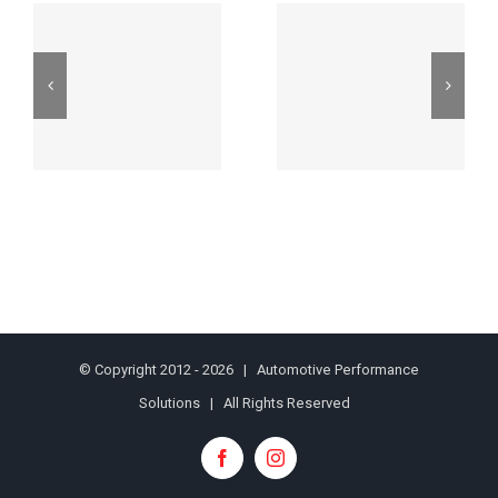
© Copyright 2012 -
2026 | Automotive Performance
Solutions | All Rights Reserved
facebook
instagram