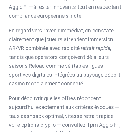
Agglo.Fr —à rester innovants tout en respectant
compliance européenne stricte .
En regard vers l’avenir immédiat, on constate
clairement que joueurs attendent immersion
AR/VR combinée avec rapidité
retrait rapide
,
tandis que operators conçoivent déjà leurs
saisons Reload comme véritables ligues
sportives digitales intégrées au paysage eSport
casino mondialement connecté .
Pour découvrir quelles offres répondent
aujourd’hui exactement aux critères évoqués —
taux cashback optimal, vitesse retrait rapide
voire options crypto — consultez Tpm Agglo.Fr ,