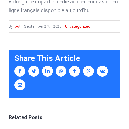
votre guide impartial dédié au meilleur casino en
ligne français disponible aujourd’hui.​
By
root
|
September 24th, 2025
|
Uncategorized
Share This Article
facebook
twitter
linkedin
whatsapp
tumblr
pinterest
vk
Email
Related Posts