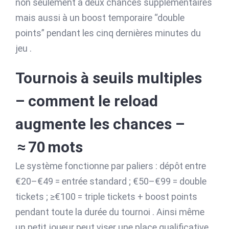
non seulement à deux chances supplémentaires
mais aussi à un boost temporaire “double
points” pendant les cinq dernières minutes du
jeu .
Tournois à seuils multiples
– comment le reload
augmente les chances –
≈ 70 mots
Le système fonctionne par paliers : dépôt entre
€20–€49 = entrée standard ; €50–€99 = double
tickets ; ≥€100 = triple tickets + boost points
pendant toute la durée du tournoi . Ainsi même
un petit joueur peut viser une place qualificative