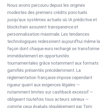
Nous avons parcouru depuis les origines
modestes des premiers crédits ponctuels
jusqu’aux systèmes actuels où IA prédictive et
blockchain assurent transparence et
personnalisation maximale. Les tendances
technologiques redessinent aujourd’hui même la
façon dont chaque euro rechargé se transforme
immédiatement en opportunités
tournamentales grâce notamment aux formats
gamifiés présentés précédemment. La
réglementation française impose cependant
rigueur quant aux exigences légales —
notamment limites sur cashback excessif —
obligeant toutefois tous acteurs sérieux —
comme ceux évalués régulièrement par Tpm