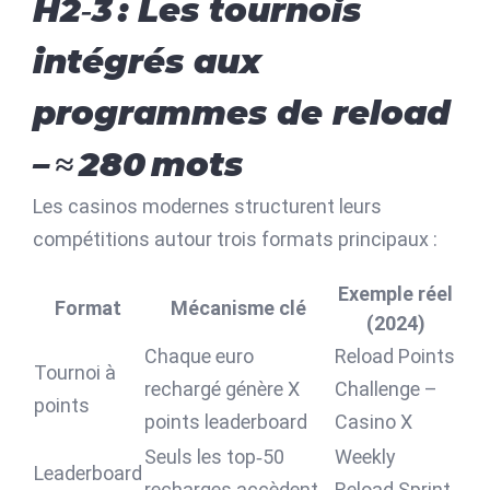
H2‑3 : Les tournois
intégrés aux
programmes de reload
– ≈ 280 mots
Les casinos modernes structurent leurs
compétitions autour trois formats principaux :
Exemple réel
Format
Mécanisme clé
(2024)
Chaque euro
Reload Points
Tournoi à
rechargé génère X
Challenge –
points
points leaderboard
Casino X
Seuls les top‑50
Weekly
Leaderboard
recharges accèdent
Reload Sprint