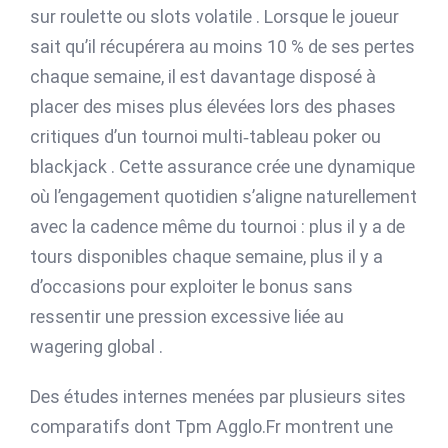
sur roulette ou slots volatile . Lorsque le joueur
sait qu’il récupérera au moins 10 % de ses pertes
chaque semaine, il est davantage disposé à
placer des mises plus élevées lors des phases
critiques d’un tournoi multi‑tableau poker ou
blackjack . Cette assurance crée une dynamique
où l’engagement quotidien s’aligne naturellement
avec la cadence même du tournoi : plus il y a de
tours disponibles chaque semaine, plus il y a
d’occasions pour exploiter le bonus sans
ressentir une pression excessive liée au
wagering global .
Des études internes menées par plusieurs sites
comparatifs dont Tpm Agglo.Fr montrent une