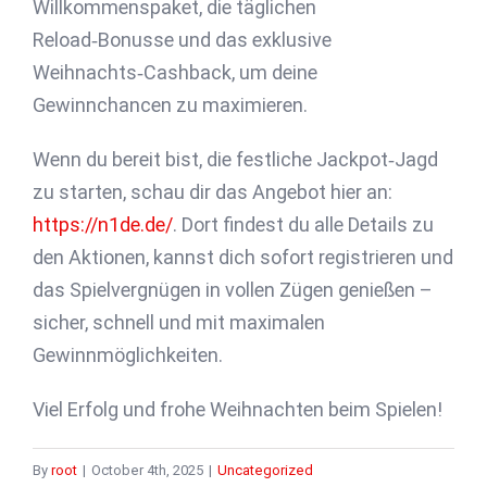
Willkommenspaket, die täglichen
Reload‑Bonusse und das exklusive
Weihnachts‑Cashback, um deine
Gewinnchancen zu maximieren.
Wenn du bereit bist, die festliche Jackpot‑Jagd
zu starten, schau dir das Angebot hier an:
https://n1de.de/
. Dort findest du alle Details zu
den Aktionen, kannst dich sofort registrieren und
das Spielvergnügen in vollen Zügen genießen –
sicher, schnell und mit maximalen
Gewinnmöglichkeiten.
Viel Erfolg und frohe Weihnachten beim Spielen!
By
root
|
October 4th, 2025
|
Uncategorized