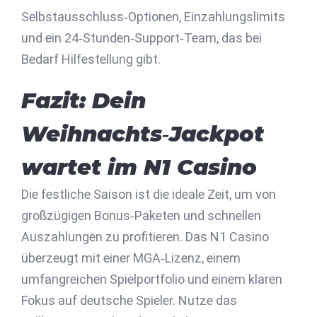
Selbstausschluss‑Optionen, Einzahlungslimits
und ein 24‑Stunden‑Support‑Team, das bei
Bedarf Hilfestellung gibt.
Fazit: Dein
Weihnachts‑Jackpot
wartet im N1 Casino
Die festliche Saison ist die ideale Zeit, um von
großzügigen Bonus‑Paketen und schnellen
Auszahlungen zu profitieren. Das N1 Casino
überzeugt mit einer MGA‑Lizenz, einem
umfangreichen Spielportfolio und einem klaren
Fokus auf deutsche Spieler. Nutze das