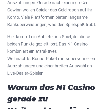
Auszahlungen. Gerade nach einem großen
Gewinn wollen Spieler das Geld rasch auf ihr
Konto. Viele Plattformen bieten langsame
Banküberweisungen, was den Spielspaß trübt.
Hier kommt ein Anbieter ins Spiel, der diese
beiden Punkte gezielt löst. Das N1 Casino
kombiniert ein attraktives
Weihnachts‑Bonus‑Paket mit superschnellen
Auszahlungen und einer breiten Auswahl an
Live‑Dealer‑Spielen.
Warum das N1 Casino
gerade zu