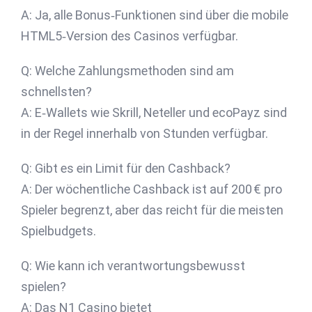
A: Ja, alle Bonus‑Funktionen sind über die mobile
HTML5‑Version des Casinos verfügbar.
Q: Welche Zahlungsmethoden sind am
schnellsten?
A: E‑Wallets wie Skrill, Neteller und ecoPayz sind
in der Regel innerhalb von Stunden verfügbar.
Q: Gibt es ein Limit für den Cashback?
A: Der wöchentliche Cashback ist auf 200 € pro
Spieler begrenzt, aber das reicht für die meisten
Spielbudgets.
Q: Wie kann ich verantwortungsbewusst
spielen?
A: Das N1 Casino bietet