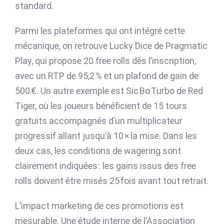
standard.
Parmi les plateformes qui ont intégré cette
mécanique, on retrouve Lucky Dice de Pragmatic
Play, qui propose 20 free rolls dès l’inscription,
avec un RTP de 95,2 % et un plafond de gain de
500 €. Un autre exemple est Sic Bo Turbo de Red
Tiger, où les joueurs bénéficient de 15 tours
gratuits accompagnés d’un multiplicateur
progressif allant jusqu’à 10 × la mise. Dans les
deux cas, les conditions de wagering sont
clairement indiquées : les gains issus des free
rolls doivent être misés 25 fois avant tout retrait.
L’impact marketing de ces promotions est
mesurable. Une étude interne de l’Association