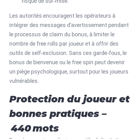
risque de sur‑mise.
Les autorités encouragent les opérateurs à
intégrer des messages d’avertissement pendant
le processus de claim du bonus, à limiter le
nombre de free rolls par joueur et à offrir des
outils de self‑exclusion. Sans ces garde‑fous, le
bonus de bienvenue ou le free spin peut devenir
un piège psychologique, surtout pour les joueurs
vulnérables.
Protection du joueur et
bonnes pratiques –
440 mots