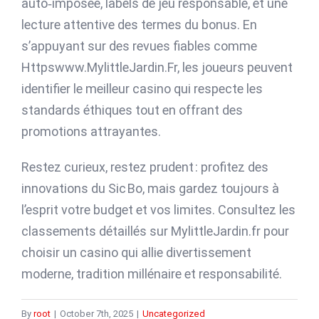
auto‑imposée, labels de jeu responsable, et une
lecture attentive des termes du bonus. En
s’appuyant sur des revues fiables comme
Httpswww.MylittleJardin.Fr, les joueurs peuvent
identifier le meilleur casino qui respecte les
standards éthiques tout en offrant des
promotions attrayantes.
Restez curieux, restez prudent : profitez des
innovations du Sic Bo, mais gardez toujours à
l’esprit votre budget et vos limites. Consultez les
classements détaillés sur MylittleJardin.fr pour
choisir un casino qui allie divertissement
moderne, tradition millénaire et responsabilité.
By
root
|
October 7th, 2025
|
Uncategorized