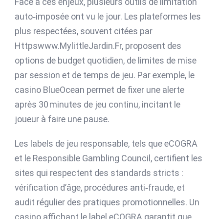
Face à ces enjeux, plusieurs outils de limitation
auto‑imposée ont vu le jour. Les plateformes les
plus respectées, souvent citées par
Httpswww.MylittleJardin.Fr, proposent des
options de budget quotidien, de limites de mise
par session et de temps de jeu. Par exemple, le
casino BlueOcean permet de fixer une alerte
après 30 minutes de jeu continu, incitant le
joueur à faire une pause.
Les labels de jeu responsable, tels que eCOGRA
et le Responsible Gambling Council, certifient les
sites qui respectent des standards stricts :
vérification d’âge, procédures anti‑fraude, et
audit régulier des pratiques promotionnelles. Un
casino affichant le label eCOGRA garantit que