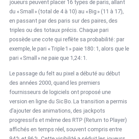
joueurs peuvent placer 16 types de paris, allant
du « Small » (total de 4 à 10) au « Big » (11 à 17),
en passant par des paris sur des paires, des
triples ou des totaux précis. Chaque pari
possède une cote qui reflète sa probabilité : par
exemple, le pari « Triple 1 » paie 180 : 1, alors que le
pari « Small » ne paie que 1,24 : 1.
Le passage du felt au pixel a débuté au début
des années 2000, quand les premiers
fournisseurs de logiciels ont proposé une
version en ligne du Sic Bo. La transition a permis
d’ajouter des animations, des jackpots
progressifs et même des RTP (Return to Player)
affichés en temps réel, souvent compris entre
94 % et 96 %. Cette visibilité a séduit les joueurs