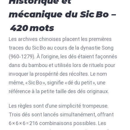
Historique et
mécanique du Sic Bo –
420 mots
Les archives chinoises placent les premières
traces du Sic Bo au cours de la dynastie Song
(960‑1279). À l’origine, les dés étaient façonnés
dans du bambou et utilisés lors de rituels pour
invoquer la prospérité des récoltes. Le nom
même, « Sic Bo », signifie « dé du petit », une
référence à la petite taille des dés originaux.
Les règles sont d’une simplicité trompeuse.
Trois dés sont lancés simultanément, offrant
6 × 6 × 6 = 216 combinaisons possibles. Les