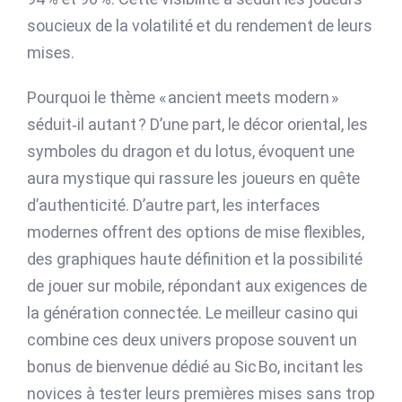
soucieux de la volatilité et du rendement de leurs
mises.
Pourquoi le thème « ancient meets modern »
séduit‑il autant ? D’une part, le décor oriental, les
symboles du dragon et du lotus, évoquent une
aura mystique qui rassure les joueurs en quête
d’authenticité. D’autre part, les interfaces
modernes offrent des options de mise flexibles,
des graphiques haute définition et la possibilité
de jouer sur mobile, répondant aux exigences de
la génération connectée. Le meilleur casino qui
combine ces deux univers propose souvent un
bonus de bienvenue dédié au Sic Bo, incitant les
novices à tester leurs premières mises sans trop