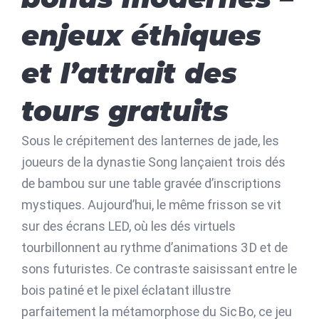
enjeux éthiques
et l’attrait des
tours gratuits
Sous le crépitement des lanternes de jade, les
joueurs de la dynastie Song lançaient trois dés
de bambou sur une table gravée d’inscriptions
mystiques. Aujourd’hui, le même frisson se vit
sur des écrans LED, où les dés virtuels
tourbillonnent au rythme d’animations 3 D et de
sons futuristes. Ce contraste saisissant entre le
bois patiné et le pixel éclatant illustre
parfaitement la métamorphose du Sic Bo, ce jeu