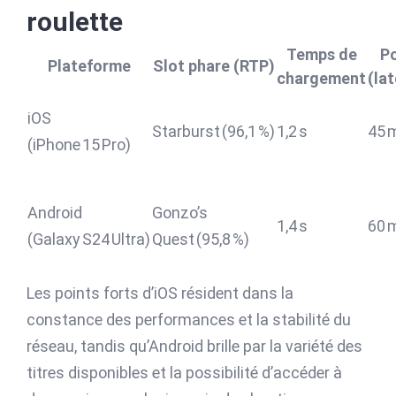
roulette
Temps de
P
Plateforme
Slot phare (RTP)
chargement
(la
iOS
Starburst (96,1 %)
1,2 s
45 
(iPhone 15 Pro)
Android
Gonzo’s
1,4 s
60 
(Galaxy S24 Ultra)
Quest (95,8 %)
Les points forts d’iOS résident dans la
constance des performances et la stabilité du
réseau, tandis qu’Android brille par la variété des
titres disponibles et la possibilité d’accéder à