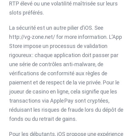
RTP élevé ou une volatilité maîtrisée sur leurs
slots préférés.
La sécurité est un autre pilier d’iOS. See
http://vg-zone.net/ for more information. L’App
Store impose un processus de validation
rigoureux : chaque application doit passer par
une série de contrôles anti‑malware, de
vérifications de conformité aux règles de
paiement et de respect de la vie privée. Pour le
joueur de casino en ligne, cela signifie que les
transactions via Apple Pay sont cryptées,
réduisant les risques de fraude lors du dépôt de
fonds ou du retrait de gains.
Pour les débutants, iOS propose une expérience