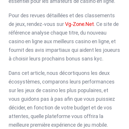
essentiel pour les amateurs de casino en ligne.
Pour des revues détaillées et des classements
de jeux, rendez‑vous sur
Vg‑Zone.Net
. Ce site de
référence analyse chaque titre, du nouveau
casino en ligne aux meilleurs casino en ligne, et
fournit des avis impartiaux qui aident les joueurs
à choisir leurs prochains bonus sans kyc.
Dans cet article, nous décortiquons les deux
écosystèmes, comparons leurs performances
sur les jeux de casino les plus populaires, et
vous guidons pas à pas afin que vous puissiez
décider, en fonction de votre budget et de vos
attentes, quelle plateforme vous offrira la
meilleure première expérience de jeu mobile.