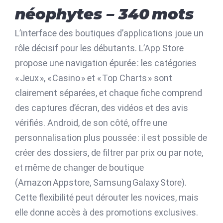
néophytes – 340 mots
L’interface des boutiques d’applications joue un
rôle décisif pour les débutants. L’App Store
propose une navigation épurée : les catégories
« Jeux », « Casino » et « Top Charts » sont
clairement séparées, et chaque fiche comprend
des captures d’écran, des vidéos et des avis
vérifiés. Android, de son côté, offre une
personnalisation plus poussée : il est possible de
créer des dossiers, de filtrer par prix ou par note,
et même de changer de boutique
(Amazon Appstore, Samsung Galaxy Store).
Cette flexibilité peut dérouter les novices, mais
elle donne accès à des promotions exclusives.