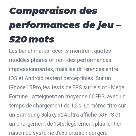
Comparaison des
performances de jeu –
520 mots
Les benchmarks récents montrent que les
modèles phares offrent des performances
impressionnantes, mais les différences entre
iOS et Android restent perceptibles. Sur un
iPhone 15 Pro, les tests de FPS sur le slot « Mega
Fortune » atteignent en moyenne 60 FPS, avec un
temps de chargement de 1,2 s. Le même titre sur
un Samsung Galaxy S24 Ultra affiche 58 FPS et
un chargement de 1,4 s, légèrement plus lent en
raison du système d’exploitation qui gère