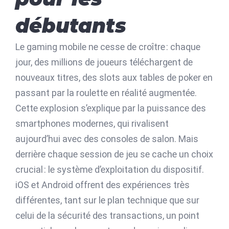
débutants
Le gaming mobile ne cesse de croître : chaque
jour, des millions de joueurs téléchargent de
nouveaux titres, des slots aux tables de poker en
passant par la roulette en réalité augmentée.
Cette explosion s’explique par la puissance des
smartphones modernes, qui rivalisent
aujourd’hui avec des consoles de salon. Mais
derrière chaque session de jeu se cache un choix
crucial : le système d’exploitation du dispositif.
iOS et Android offrent des expériences très
différentes, tant sur le plan technique que sur
celui de la sécurité des transactions, un point