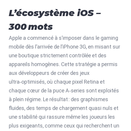
L’écosystème iOS –
300 mots
Apple a commencé à s’imposer dans le gaming
mobile dès l’arrivée de l’iPhone 3G, en misant sur
une boutique strictement contrôlée et des
appareils homogènes. Cette stratégie a permis
aux développeurs de créer des jeux
ultra‑optimisés, où chaque pixel Retina et
chaque cœur de la puce A‑series sont exploités
à plein régime. Le résultat : des graphismes
fluides, des temps de chargement quasi nuls et
une stabilité qui rassure même les joueurs les
plus exigeants, comme ceux qui recherchent un