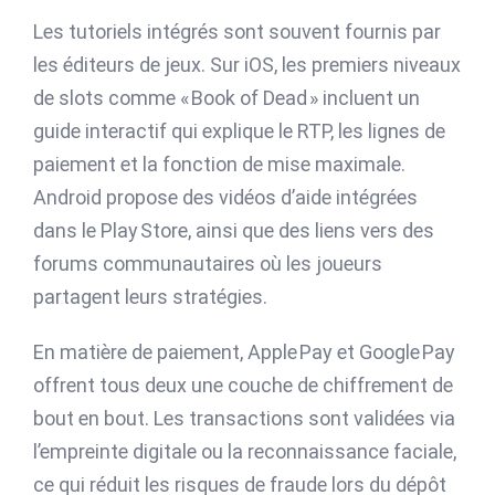
Les tutoriels intégrés sont souvent fournis par
les éditeurs de jeux. Sur iOS, les premiers niveaux
de slots comme « Book of Dead » incluent un
guide interactif qui explique le RTP, les lignes de
paiement et la fonction de mise maximale.
Android propose des vidéos d’aide intégrées
dans le Play Store, ainsi que des liens vers des
forums communautaires où les joueurs
partagent leurs stratégies.
En matière de paiement, Apple Pay et Google Pay
offrent tous deux une couche de chiffrement de
bout en bout. Les transactions sont validées via
l’empreinte digitale ou la reconnaissance faciale,
ce qui réduit les risques de fraude lors du dépôt