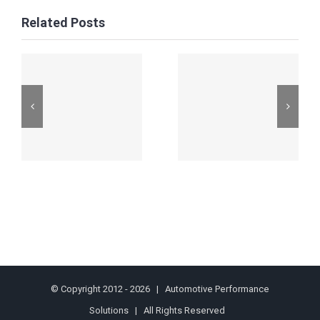
Related Posts
© Copyright 2012 -
2026 | Automotive Performance
Solutions | All Rights Reserved