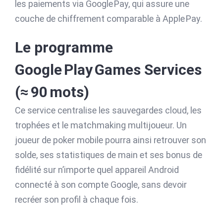
les paiements via Google Pay, qui assure une
couche de chiffrement comparable à Apple Pay.
Le programme
Google Play Games Services
(≈ 90 mots)
Ce service centralise les sauvegardes cloud, les
trophées et le matchmaking multijoueur. Un
joueur de poker mobile pourra ainsi retrouver son
solde, ses statistiques de main et ses bonus de
fidélité sur n’importe quel appareil Android
connecté à son compte Google, sans devoir
recréer son profil à chaque fois.