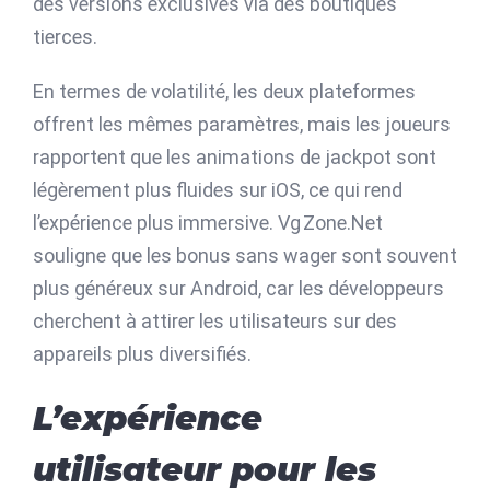
des versions exclusives via des boutiques
tierces.
En termes de volatilité, les deux plateformes
offrent les mêmes paramètres, mais les joueurs
rapportent que les animations de jackpot sont
légèrement plus fluides sur iOS, ce qui rend
l’expérience plus immersive. Vg Zone.Net
souligne que les bonus sans wager sont souvent
plus généreux sur Android, car les développeurs
cherchent à attirer les utilisateurs sur des
appareils plus diversifiés.
L’expérience
utilisateur pour les