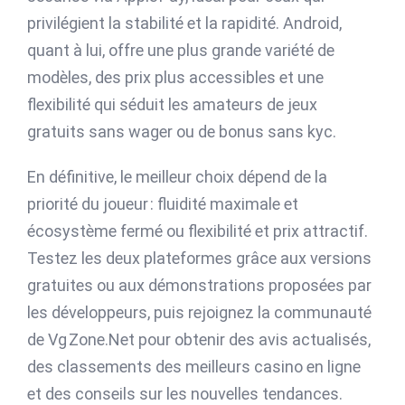
privilégient la stabilité et la rapidité. Android,
quant à lui, offre une plus grande variété de
modèles, des prix plus accessibles et une
flexibilité qui séduit les amateurs de jeux
gratuits sans wager ou de bonus sans kyc.
En définitive, le meilleur choix dépend de la
priorité du joueur : fluidité maximale et
écosystème fermé ou flexibilité et prix attractif.
Testez les deux plateformes grâce aux versions
gratuites ou aux démonstrations proposées par
les développeurs, puis rejoignez la communauté
de Vg Zone.Net pour obtenir des avis actualisés,
des classements des meilleurs casino en ligne
et des conseils sur les nouvelles tendances.