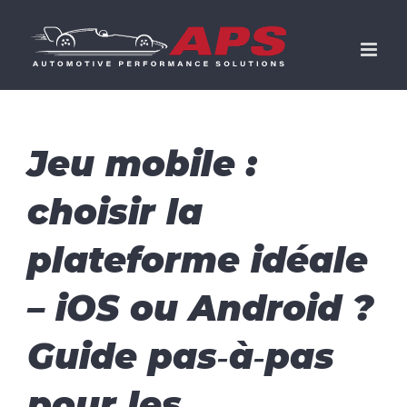
Skip
to
content
Jeu mobile :
choisir la
plateforme idéale
– iOS ou Android ?
Guide pas‑à‑pas
pour les