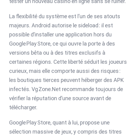
tester un nouveau casino en ligne sans se ruiner.
La flexibilité du système est l’un de ses atouts
majeurs. Android autorise le sideload : il est
possible d’installer une application hors du
Google Play Store, ce qui ouvre la porte à des
versions bêta ou à des titres exclusifs à
certaines régions. Cette liberté séduit les joueurs
curieux, mais elle comporte aussi des risques :
les boutiques tierces peuvent héberger des APK
infectés. Vg Zone.Net recommande toujours de
vérifier la réputation d’une source avant de
télécharger.
Google Play Store, quant à lui, propose une
sélection massive de jeux, y compris des titres