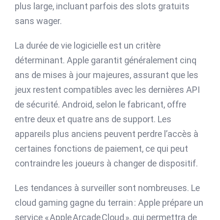
plus large, incluant parfois des slots gratuits
sans wager.
La durée de vie logicielle est un critère
déterminant. Apple garantit généralement cinq
ans de mises à jour majeures, assurant que les
jeux restent compatibles avec les dernières API
de sécurité. Android, selon le fabricant, offre
entre deux et quatre ans de support. Les
appareils plus anciens peuvent perdre l’accès à
certaines fonctions de paiement, ce qui peut
contraindre les joueurs à changer de dispositif.
Les tendances à surveiller sont nombreuses. Le
cloud gaming gagne du terrain : Apple prépare un
service « Apple Arcade Cloud », qui permettra de