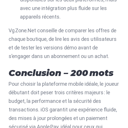
avec une intégration plus fluide sur les
appareils récents.
Vg Zone.Net conseille de comparer les offres de
chaque boutique, de lire les avis des utilisateurs
et de tester les versions démo avant de
s’engager dans un abonnement ou un achat.
Conclusion – 200 mots
Pour choisir la plateforme mobile idéale, le joueur
débutant doit peser trois critères majeurs : le
budget, la performance et la sécurité des
transactions. iOS garantit une expérience fluide,
des mises à jour prolongées et un paiement
sécurisé via Apple Pay, idéal pour ceux qui