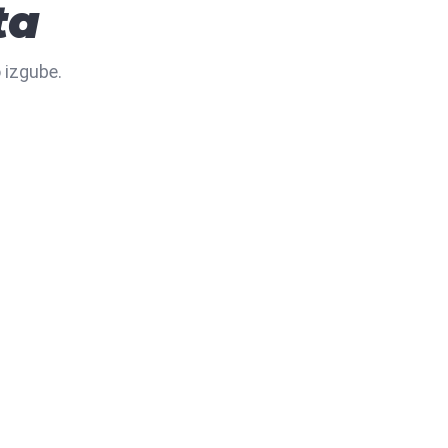
ta
o izgube.