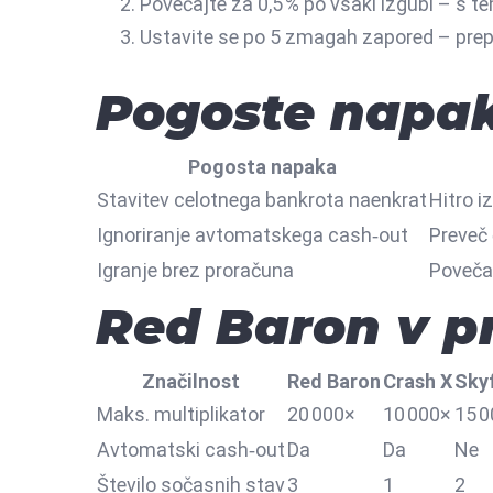
Povečajte za 0,5 % po vsaki izgubi – s te
Ustavite se po 5 zmagah zapored – prep
Pogoste napak
Pogosta napaka
Stavitev celotnega bankrota naenkrat
Hitro i
Ignoriranje avtomatskega cash‑out
Preveč
Igranje brez proračuna
Poveča
Red Baron v pr
Značilnost
Red Baron
Crash X
Skyf
Maks. multiplikator
20 000×
10 000×
15 
Avtomatski cash‑out
Da
Da
Ne
Število sočasnih stav
3
1
2