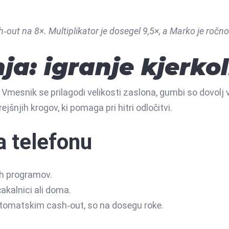
‑out na 8×. Multiplikator je dosegel 9,5×, a Marko je ročno 
ja: igranje kjerkol
esnik se prilagodi velikosti zaslona, gumbi so dovolj vel
ejšnjih krogov, ki pomaga pri hitri odločitvi.
a telefonu
ih programov.
akalnici ali doma.
vtomatskim cash‑out, so na dosegu roke.