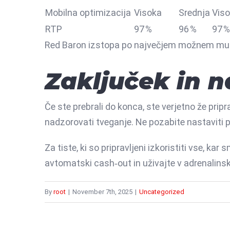
Mobilna optimizacija
Visoka
Srednja
Vis
RTP
97 %
96 %
97 %
Red Baron izstopa po največjem možnem multi
Zaključek in n
Če ste prebrali do konca, ste verjetno že pripr
nadzorovati tveganje. Ne pozabite nastaviti pr
Za tiste, ki so pripravljeni izkoristiti vse, kar
avtomatski cash‑out in uživajte v adrenalinsk
By
root
|
November 7th, 2025
|
Uncategorized