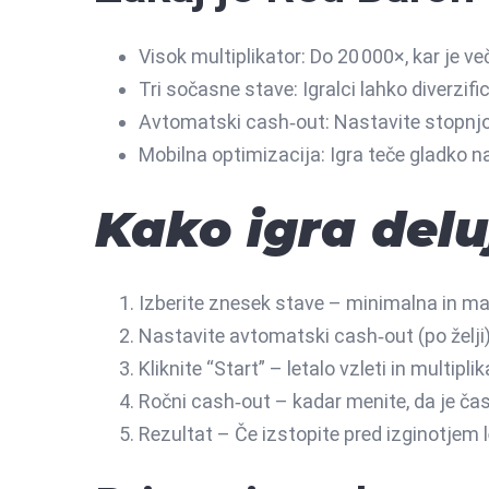
Visok multiplikator: Do 20 000×, kar je več
Tri sočasne stave: Igralci lahko diverzif
Avtomatski cash‑out: Nastavite stopnjo, 
Mobilna optimizacija: Igra teče gladko na
Kako igra del
Izberite znesek stave – minimalna in ma
Nastavite avtomatski cash‑out (po želji) 
Kliknite “Start” – letalo vzleti in multipli
Ročni cash‑out – kadar menite, da je čas 
Rezultat – Če izstopite pred izginotjem 