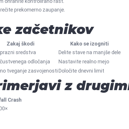
m ohranite kontrolirano rast.
rečite prekomerno zaupanje.
e začetnikov
Zakaj škodi
Kako se izogniti
zprazni sredstva
Delite stave na manjše dele
 čustvenega odločanja
Nastavite realno mejo
no tveganje zasvojenosti
Določite dnevni limit
imerjavi z drugim
all Crash
000×