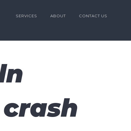
for:
SERVICES
ABOUT
CONTACT US
ln
 crash