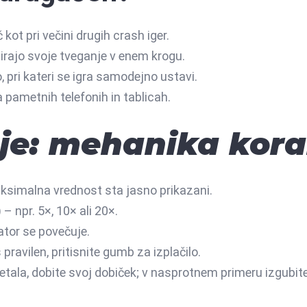
 kot pri večini drugih crash iger.
icirajo svoje tveganje v enem krogu.
pri kateri se igra samodejno ustavi.
 pametnih telefonih in tablicah.
uje: mehanika kor
ksimalna vrednost sta jasno prikazani.
– npr. 5×, 10× ali 20×.
kator se povečuje.
pravilen, pritisnite gumb za izplačilo.
letala, dobite svoj dobiček; v nasprotnem primeru izgubit