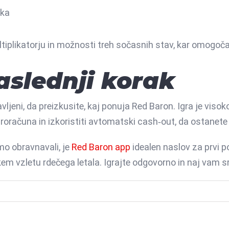
oka
plikatorju in možnosti treh sočasnih stav, kar omogoča
aslednji korak
avljeni, da preizkusite, kaj ponuja Red Baron. Igra je viso
oračuna in izkoristiti avtomatski cash‑out, da ostanete v 
 smo obravnavali, je
Red Baron app
idealen naslov za prvi p
em vzletu rdečega letala. Igrajte odgovorno in naj vam sr