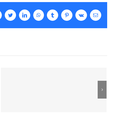
facebook
twitter
linkedin
whatsapp
tumblr
pinterest
vk
Email