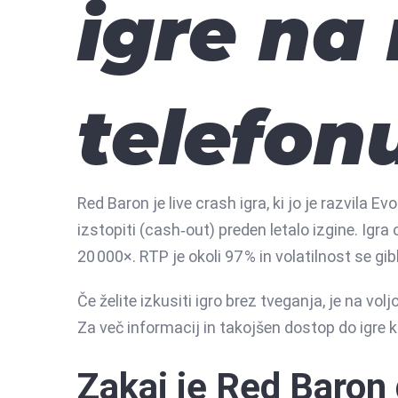
igre na
telefon
Red Baron je live crash igra, ki jo je razvila Ev
izstopiti (cash‑out) preden letalo izgine. Ig
20 000×. RTP je okoli 97 % in volatilnost se gib
Če želite izkusiti igro brez tveganja, je na 
Za več informacij in takojšen dostop do igre k
Zakaj je Red Baron