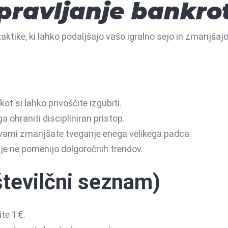
upravljanje bankro
taktike, ki lahko podaljšajo vašo igralno sejo in zmanjšaj
kot si lahko privoščite izgubiti.
ohraniti discipliniran pristop.
avami zmanjšate tveganje enega velikega padca.
ije ne pomenijo dolgoročnih trendov.
številčni seznam)
te 1 €.