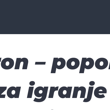
on – popo
za igranje