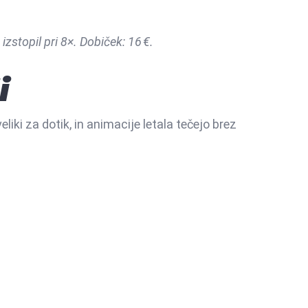
izstopil pri 8×. Dobiček: 16 €.
i
iki za dotik, in animacije letala tečejo brez