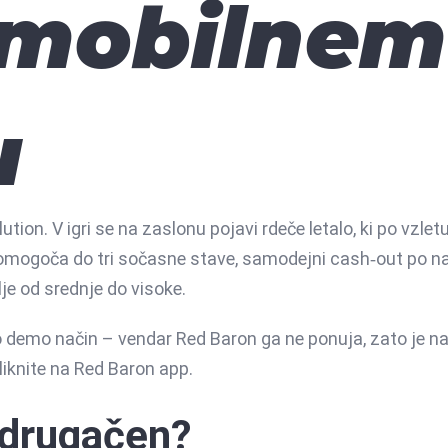
 mobilnem
u
olution. V igri se na zaslonu pojavi rdeče letalo, ki po vzle
ra omogoča do tri sočasne stave, samodejni cash‑out po na
lje od srednje do visoke.
voljo demo način – vendar Red Baron ga ne ponuja, zato je 
liknite na Red Baron app.
 drugačen?