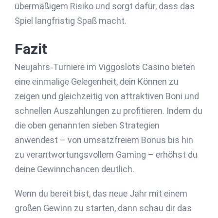
übermäßigem Risiko und sorgt dafür, dass das
Spiel langfristig Spaß macht.
Fazit
Neujahrs‑Turniere im Viggoslots Casino bieten
eine einmalige Gelegenheit, dein Können zu
zeigen und gleichzeitig von attraktiven Boni und
schnellen Auszahlungen zu profitieren. Indem du
die oben genannten sieben Strategien
anwendest – von umsatzfreiem Bonus bis hin
zu verantwortungsvollem Gaming – erhöhst du
deine Gewinnchancen deutlich.
Wenn du bereit bist, das neue Jahr mit einem
großen Gewinn zu starten, dann schau dir das