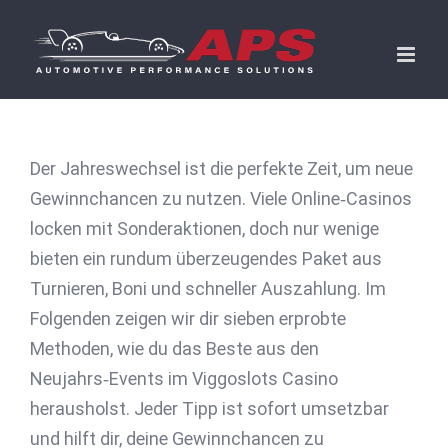
Skip
to
content
Der Jahreswechsel ist die perfekte Zeit, um neue
Gewinnchancen zu nutzen. Viele Online‑Casinos
locken mit Sonderaktionen, doch nur wenige
bieten ein rundum überzeugendes Paket aus
Turnieren, Boni und schneller Auszahlung. Im
Folgenden zeigen wir dir sieben erprobte
Methoden, wie du das Beste aus den
Neujahrs‑Events im Viggoslots Casino
herausholst. Jeder Tipp ist sofort umsetzbar
und hilft dir, deine Gewinnchancen zu