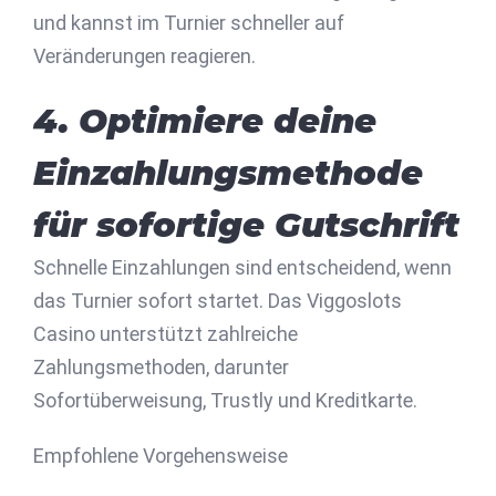
und kannst im Turnier schneller auf
Veränderungen reagieren.
4. Optimiere deine
Einzahlungsmethode
für sofortige Gutschrift
Schnelle Einzahlungen sind entscheidend, wenn
das Turnier sofort startet. Das Viggoslots
Casino unterstützt zahlreiche
Zahlungsmethoden, darunter
Sofortüberweisung, Trustly und Kreditkarte.
Empfohlene Vorgehensweise