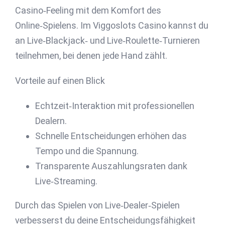
Casino‑Feeling mit dem Komfort des
Online‑Spielens. Im Viggoslots Casino kannst du
an Live‑Blackjack‑ und Live‑Roulette‑Turnieren
teilnehmen, bei denen jede Hand zählt.
Vorteile auf einen Blick
Echtzeit‑Interaktion mit professionellen
Dealern.
Schnelle Entscheidungen erhöhen das
Tempo und die Spannung.
Transparente Auszahlungsraten dank
Live‑Streaming.
Durch das Spielen von Live‑Dealer‑Spielen
verbesserst du deine Entscheidungsfähigkeit