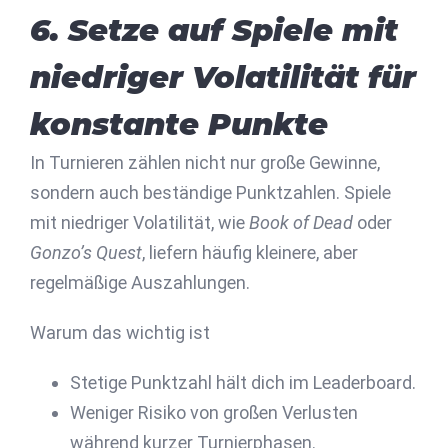
6. Setze auf Spiele mit
niedriger Volatilität für
konstante Punkte
In Turnieren zählen nicht nur große Gewinne,
sondern auch beständige Punktzahlen. Spiele
mit niedriger Volatilität, wie
Book of Dead
oder
Gonzo’s Quest
, liefern häufig kleinere, aber
regelmäßige Auszahlungen.
Warum das wichtig ist
Stetige Punktzahl hält dich im Leaderboard.
Weniger Risiko von großen Verlusten
während kurzer Turnierphasen.