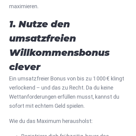
maximieren.
1. Nutze den
umsatzfreien
Willkommensbonus
clever
Ein umsatzfreier Bonus von bis zu 1 000 € klingt
verlockend – und das zu Recht. Da du keine
Wettanforderungen erfüllen musst, kannst du
sofort mit echtem Geld spielen.
Wie du das Maximum herausholst: