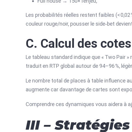
Full house → 150× l’enjeu,
Les probabilités réelles restent faibles (< 
couleur rouge/noir, pousser le side‑bet devi
C. Calcul des cote
Le tableau standard indique que « Two Pair » r
traduit en RTP global autour de 94–96 %, légè
Le nombre total de places à table influence au
augmente car davantage de cartes sont expos
Comprendre ces dynamiques vous aidera à ajus
III – Stratégi