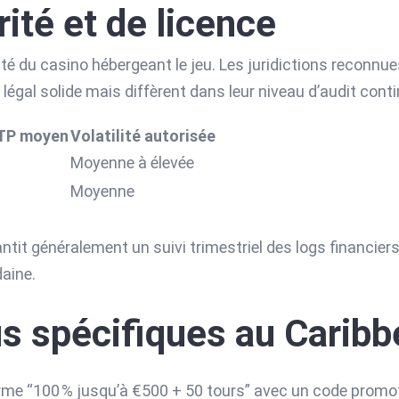
rité et de licence
imité du casino hébergeant le jeu. Les juridictions recon
égal solide mais diffèrent dans leur niveau d’audit conti
RTP moyen
Volatilité autorisée
Moyenne à élevée
Moyenne
rantit généralement un suivi trimestriel des logs financi
aine.
us spécifiques au Caribb
me “100 % jusqu’à €500 + 50 tours” avec un code promot