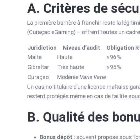
A. Critères de sécu
La première barrière à franchir reste la légit
(Curaçao eGaming) – offrent toutes un cadre l
Juridiction
Niveau d’audit
Obligation 
Malte
Haute
≥ 96 %
Gibraltar
Très haute
≥ 95 %
Curaçao
Modérée
Varie
Varie
Un casino titulaire d’une licence maltaise ga
restent protégés même en cas de faillite soud
B. Qualité des bon
Bonus dépôt
: souvent proposé sous for