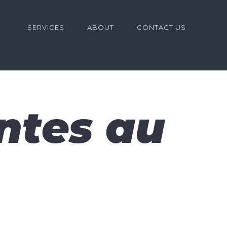
for:
SERVICES
ABOUT
CONTACT US
ntes au