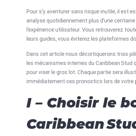
Pour s’y aventurer sans risque inutile, il est
analyse quotidiennement plus d’une centaine d
l’expérience utilisateur. Vous retrouverez tou
leurs guides, vous éviterez les plateformes d
Dans cet article nous décortiquerons trois pil
les mécanismes internes du Caribbean Stud qu
pour viser le gros lot. Chaque partie sera ill
immédiatement ces pronostics lors de votre 
I – Choisir le 
Caribbean Stu