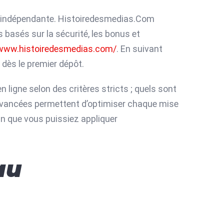
e et indépendante. Histoiredesmedias.Com
 basés sur la sécurité, les bonus et
/www.histoiredesmedias.com/
. En suivant
dès le premier dépôt.
 ligne selon des critères stricts ; quels sont
 avancées permettent d’optimiser chaque mise
fin que vous puissiez appliquer
au