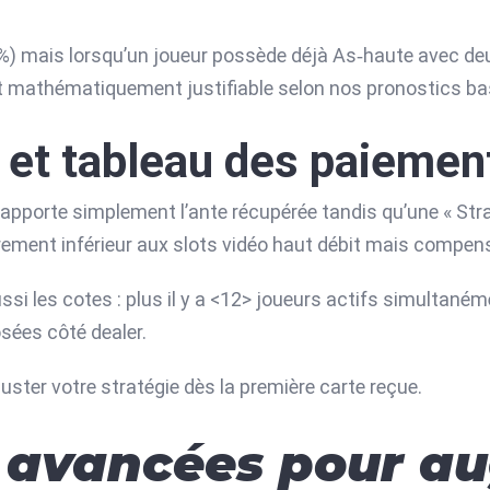
0,02 %) mais lorsqu’un joueur possède déjà As‑haute avec
ent mathématiquement justifiable selon nos pronostics b
s et tableau des paiemen
apporte simplement l’ante récupérée tandis qu’une « Straig
rement inférieur aux slots vidéo haut débit mais compensé
ssi les cotes : plus il y a <12> joueurs actifs simultané
ées côté dealer.
ter votre stratégie dès la première carte reçue.
es avancées pour 