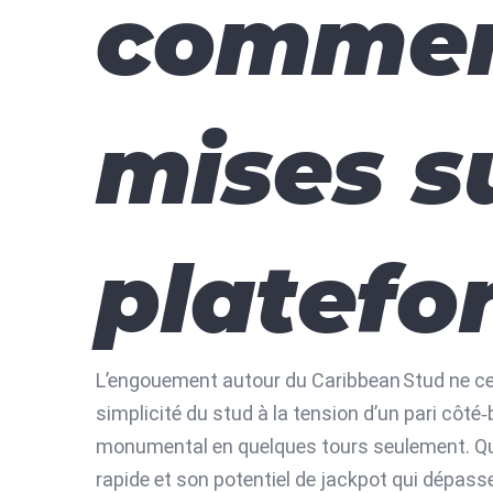
comment
mises s
platefo
L’engouement autour du Caribbean Stud ne ces
simplicité du stud à la tension d’un pari côt
monumental en quelques tours seulement. Que l
rapide et son potentiel de jackpot qui dépass