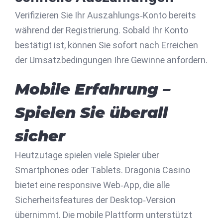
Verifizieren Sie Ihr Auszahlungs‑Konto bereits
während der Registrierung. Sobald Ihr Konto
bestätigt ist, können Sie sofort nach Erreichen
der Umsatzbedingungen Ihre Gewinne anfordern.
Mobile Erfahrung –
Spielen Sie überall
sicher
Heutzutage spielen viele Spieler über
Smartphones oder Tablets. Dragonia Casino
bietet eine responsive Web‑App, die alle
Sicherheitsfeatures der Desktop‑Version
übernimmt. Die mobile Plattform unterstützt