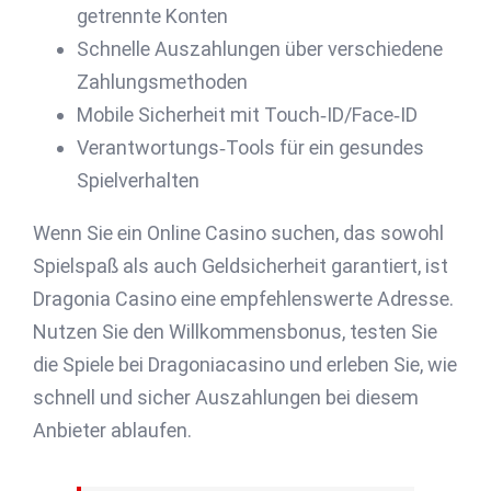
getrennte Konten
Schnelle Auszahlungen über verschiedene
Zahlungsmethoden
Mobile Sicherheit mit Touch‑ID/Face‑ID
Verantwortungs‑Tools für ein gesundes
Spielverhalten
Wenn Sie ein Online Casino suchen, das sowohl
Spielspaß als auch Geldsicherheit garantiert, ist
Dragonia Casino eine empfehlenswerte Adresse.
Nutzen Sie den Willkommensbonus, testen Sie
die Spiele bei Dragoniacasino und erleben Sie, wie
schnell und sicher Auszahlungen bei diesem
Anbieter ablaufen.