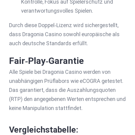
Kontrolle, Fokus auf Spielerschutz und
verantwortungsvolles Spielen.
Durch diese Doppel‑Lizenz wird sichergestellt,
dass Dragonia Casino sowohl europäische als
auch deutsche Standards erfüllt.
Fair‑Play‑Garantie
Alle Spiele bei Dragonia Casino werden von
unabhängigen Prüflabors wie eCOGRA getestet.
Das garantiert, dass die Auszahlungsquoten
(RTP) den angegebenen Werten entsprechen und
keine Manipulation stattfindet.
Vergleichstabelle: