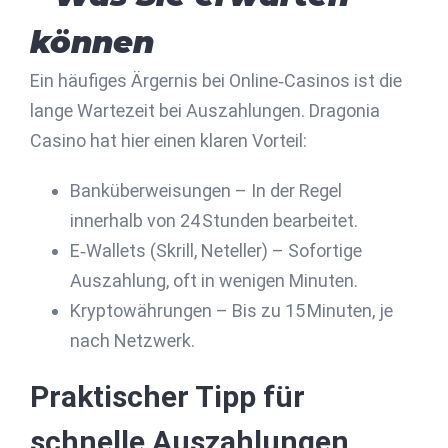
können
Ein häufiges Ärgernis bei Online‑Casinos ist die
lange Wartezeit bei Auszahlungen. Dragonia
Casino hat hier einen klaren Vorteil:
Banküberweisungen – In der Regel
innerhalb von 24 Stunden bearbeitet.
E‑Wallets (Skrill, Neteller) – Sofortige
Auszahlung, oft in wenigen Minuten.
Kryptowährungen – Bis zu 15 Minuten, je
nach Netzwerk.
Praktischer Tipp für
schnelle Auszahlungen