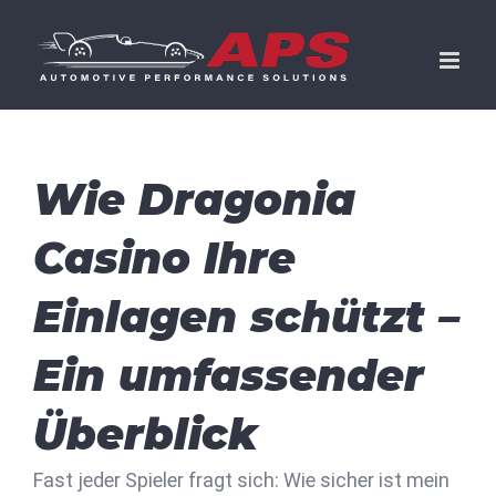
Skip
to
content
Wie Dragonia
Casino Ihre
Einlagen schützt –
Ein umfassender
Überblick
Fast jeder Spieler fragt sich: Wie sicher ist mein