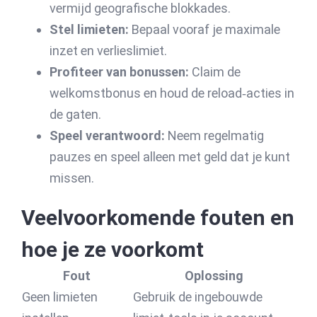
vermijd geografische blokkades.
Stel limieten:
Bepaal vooraf je maximale
inzet en verlieslimiet.
Profiteer van bonussen:
Claim de
welkomstbonus en houd de reload‑acties in
de gaten.
Speel verantwoord:
Neem regelmatig
pauzes en speel alleen met geld dat je kunt
missen.
Veelvoorkomende fouten en
hoe je ze voorkomt
Fout
Oplossing
Geen limieten
Gebruik de ingebouwde