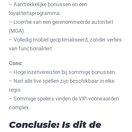
– Aantrekkelijke bonussen en een
loyaliteitsprogramma.
– Licentie van een gerenommeerde autoriteit
(MGA).
– Volledig mobiel geoptimaliseerd, zonder verlies
van functionaliteit.
Cons:
– Hoge inzetvereisten bij sommige bonussen.
– Niet alle live spellen zijn beschikbaar in elke
regio.
– Sommige spelers vinden de VIP‑voorwaarden
complex.
Conclusie: Is dit de