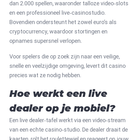
dan 2.000 spellen, waaronder talloze video‑slots
en een professioneel live‑casinostudio.
Bovendien ondersteunt het zowel euro’s als
cryptocurrency, waardoor stortingen en
opnames supersnel verlopen.
Voor spelers die op zoek zijn naar een veilige,
snelle en veelzijdige omgeving, levert dit casino
precies wat ze nodig hebben.
Hoe werkt een live
dealer op je mobiel?
Een live dealer‑tafel werkt via een video‑stream
van een echte casino‑studio. De dealer draait de
kaarten, rolt het roulettewiel en reageert op jouw