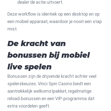
dealer de actie uitvoert.
Deze workflow is identiek op een desktop en op
een mobiel apparaat, waardoor je nooit een stap
mist.
De kracht van
bonussen bij mobiel
live spelen
Bonussen zijn de drijvende kracht achter veel
spelerskeuzes. Vinci Spin Casino biedt een
aantrekkelijk welkomstpakket, regelmatige
reload‑bonussen en een VIP‑programma dat
extra voordelen geeft.