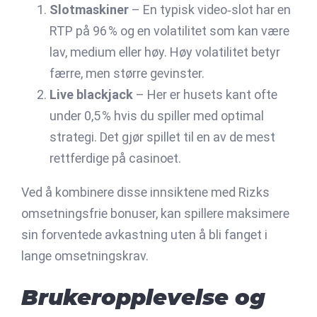
Slotmaskiner
– En typisk video‑slot har en
RTP på 96 % og en volatilitet som kan være
lav, medium eller høy. Høy volatilitet betyr
færre, men større gevinster.
Live blackjack
– Her er husets kant ofte
under 0,5 % hvis du spiller med optimal
strategi. Det gjør spillet til en av de mest
rettferdige på casinoet.
Ved å kombinere disse innsiktene med Rizks
omsetningsfrie bonuser, kan spillere maksimere
sin forventede avkastning uten å bli fanget i
lange omsetningskrav.
Brukeropplevelse og