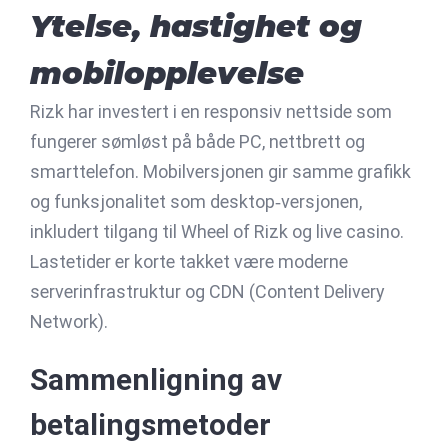
Ytelse, hastighet og
mobilopplevelse
Rizk har investert i en responsiv nettside som
fungerer sømløst på både PC, nettbrett og
smarttelefon. Mobilversjonen gir samme grafikk
og funksjonalitet som desktop‑versjonen,
inkludert tilgang til Wheel of Rizk og live casino.
Lastetider er korte takket være moderne
serverinfrastruktur og CDN (Content Delivery
Network).
Sammenligning av
betalingsmetoder