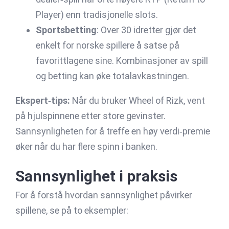
Player) enn tradisjonelle slots.
Sportsbetting
: Over 30 idretter gjør det
enkelt for norske spillere å satse på
favorittlagene sine. Kombinasjoner av spill
og betting kan øke totalavkastningen.
Ekspert‑tips:
Når du bruker Wheel of Rizk, vent
på hjulspinnene etter store gevinster.
Sannsynligheten for å treffe en høy verdi‑premie
øker når du har flere spinn i banken.
Sannsynlighet i praksis
For å forstå hvordan sannsynlighet påvirker
spillene, se på to eksempler: