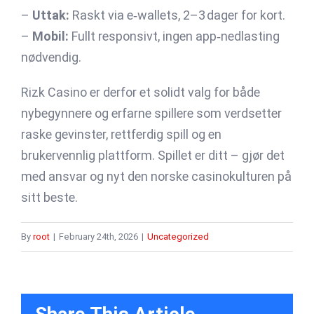
–
Uttak:
Raskt via e‑wallets, 2–3 dager for kort.
–
Mobil:
Fullt responsivt, ingen app‑nedlasting
nødvendig.
Rizk Casino er derfor et solidt valg for både
nybegynnere og erfarne spillere som verdsetter
raske gevinster, rettferdig spill og en
brukervennlig plattform. Spillet er ditt – gjør det
med ansvar og nyt den norske casinokulturen på
sitt beste.
By
root
|
February 24th, 2026
|
Uncategorized