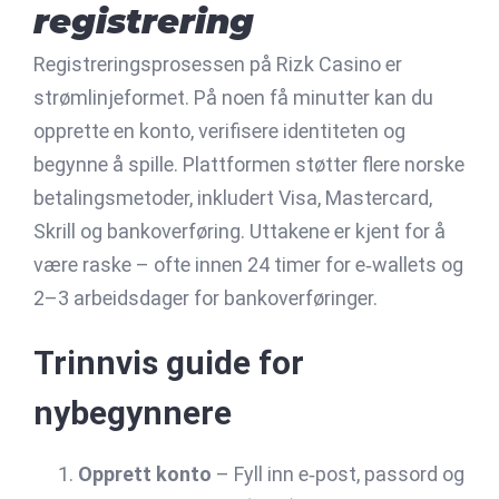
registrering
Registreringsprosessen på Rizk Casino er
strømlinjeformet. På noen få minutter kan du
opprette en konto, verifisere identiteten og
begynne å spille. Plattformen støtter flere norske
betalingsmetoder, inkludert Visa, Mastercard,
Skrill og bankoverføring. Uttakene er kjent for å
være raske – ofte innen 24 timer for e‑wallets og
2–3 arbeidsdager for bankoverføringer.
Trinnvis guide for
nybegynnere
Opprett konto
– Fyll inn e‑post, passord og