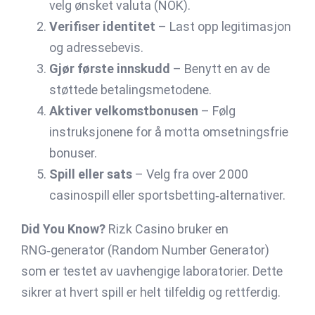
velg ønsket valuta (NOK).
Verifiser identitet
– Last opp legitimasjon
og adressebevis.
Gjør første innskudd
– Benytt en av de
støttede betalingsmetodene.
Aktiver velkomstbonusen
– Følg
instruksjonene for å motta omsetningsfrie
bonuser.
Spill eller sats
– Velg fra over 2 000
casinospill eller sportsbetting‑alternativer.
Did You Know?
Rizk Casino bruker en
RNG‑generator (Random Number Generator)
som er testet av uavhengige laboratorier. Dette
sikrer at hvert spill er helt tilfeldig og rettferdig.