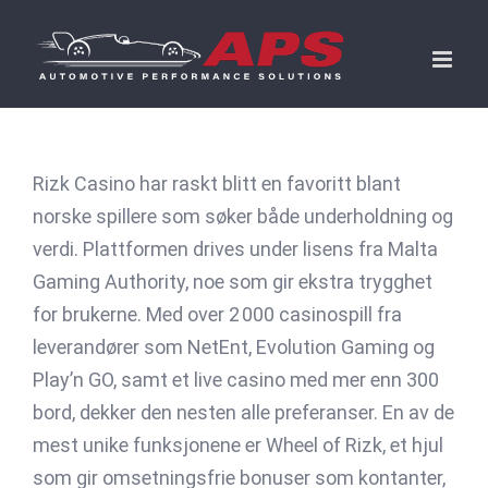
Skip
to
content
Rizk Casino har raskt blitt en favoritt blant
norske spillere som søker både underholdning og
verdi. Plattformen drives under lisens fra Malta
Gaming Authority, noe som gir ekstra trygghet
for brukerne. Med over 2 000 casinospill fra
leverandører som NetEnt, Evolution Gaming og
Play’n GO, samt et live casino med mer enn 300
bord, dekker den nesten alle preferanser. En av de
mest unike funksjonene er Wheel of Rizk, et hjul
som gir omsetningsfrie bonuser som kontanter,