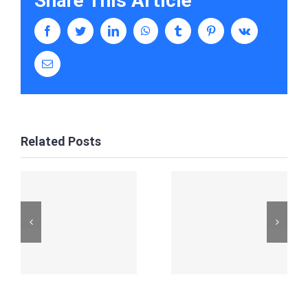
Share This Article
facebook
twitter
linkedin
whatsapp
tumblr
pinterest
vk
Email
Related Posts