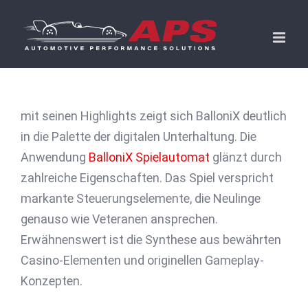
Skip
to
content
mit seinen Highlights zeigt sich BalloniX deutlich
in die Palette der digitalen Unterhaltung. Die
Anwendung
BalloniX Spielautomat
glänzt durch
zahlreiche Eigenschaften. Das Spiel verspricht
markante Steuerungselemente, die Neulinge
genauso wie Veteranen ansprechen.
Erwähnenswert ist die Synthese aus bewährten
Casino-Elementen und originellen Gameplay-
Konzepten.