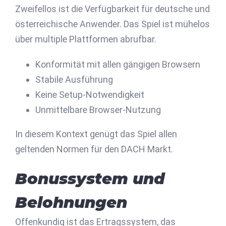
Zweifellos ist die Verfügbarkeit für deutsche und
österreichische Anwender. Das Spiel ist mühelos
über multiple Plattformen abrufbar.
Konformität mit allen gängigen Browsern
Stabile Ausführung
Keine Setup-Notwendigkeit
Unmittelbare Browser-Nutzung
In diesem Kontext genügt das Spiel allen
geltenden Normen für den DACH Markt.
Bonussystem und
Belohnungen
Offenkundig ist das Ertragssystem, das