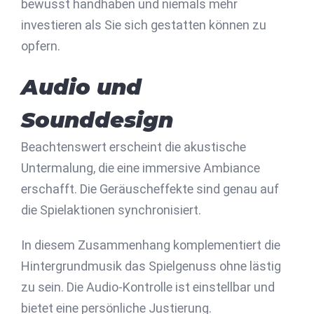
bewusst handhaben und niemals mehr
investieren als Sie sich gestatten können zu
opfern.
Audio und
Sounddesign
Beachtenswert erscheint die akustische
Untermalung, die eine immersive Ambiance
erschafft. Die Geräuscheffekte sind genau auf
die Spielaktionen synchronisiert.
In diesem Zusammenhang komplementiert die
Hintergrundmusik das Spielgenuss ohne lästig
zu sein. Die Audio-Kontrolle ist einstellbar und
bietet eine persönliche Justierung.