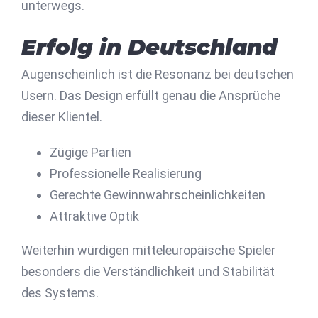
unterwegs.
Erfolg in Deutschland
Augenscheinlich ist die Resonanz bei deutschen
Usern. Das Design erfüllt genau die Ansprüche
dieser Klientel.
Zügige Partien
Professionelle Realisierung
Gerechte Gewinnwahrscheinlichkeiten
Attraktive Optik
Weiterhin würdigen mitteleuropäische Spieler
besonders die Verständlichkeit und Stabilität
des Systems.