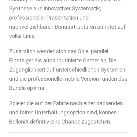
Synthese aus innovativer Systematik,
professioneller Präsentation und
nachvollziehbaren Bonusstrukturen punktet auf
voller Linie.
Zusätzlich wendet sich das Spiel parallel
Einsteiger als auch routinierte Gamer an. Die
Zugänglichkeit auf unterschiedlichen Systemen
und die professionelle mobile Version runden das
Bundle optimal.
Spieler die auf der Fährte nach einer packenden
und fairen Unterhaltungsoption sind, können
BalloniX definitiv eine Chance zugestehen.