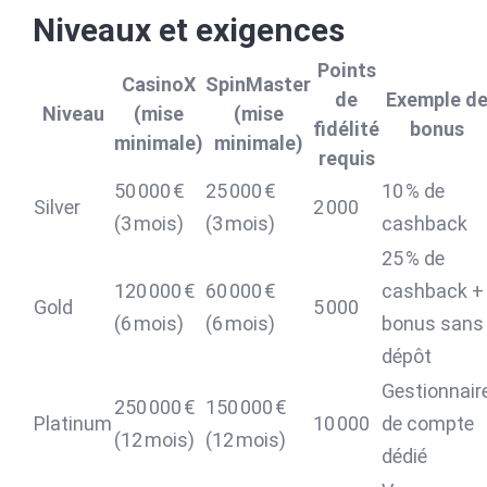
Niveaux et exigences
Points
CasinoX
SpinMaster
de
Exemple d
Niveau
(mise
(mise
fidélité
bonus
minimale)
minimale)
requis
50 000 €
25 000 €
10 % de
Silver
2 000
(3 mois)
(3 mois)
cashback
25 % de
120 000 €
60 000 €
cashback +
Gold
5 000
(6 mois)
(6 mois)
bonus sans
dépôt
Gestionnair
250 000 €
150 000 €
Platinum
10 000
de compte
(12 mois)
(12 mois)
dédié