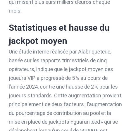
qui misent plusieurs milliers d’euros chaque
mois.
Statistiques et hausse du
jackpot moyen
Une étude interne réalisée par Alabriqueterie,
basée sur les rapports trimestriels de cinq
opérateurs, indique que le jackpot moyen des
joueurs VIP a progressé de 5 % au cours de
l’année 2024, contre une hausse de 2 % pour les
joueurs standards. Cette augmentation provient
principalement de deux facteurs : l’augmentation
du pourcentage de contribution au pool et la
mise en place de jackpots « guaranteed » qui se
déclenchent lorsqu’un seuil de 50 000 € est