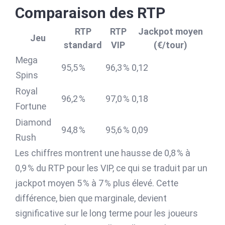
Comparaison des RTP
RTP
RTP
Jackpot moyen
Jeu
standard
VIP
(€/tour)
Mega
95,5 %
96,3 %
0,12
Spins
Royal
96,2 %
97,0 %
0,18
Fortune
Diamond
94,8 %
95,6 %
0,09
Rush
Les chiffres montrent une hausse de 0,8 % à
0,9 % du RTP pour les VIP, ce qui se traduit par un
jackpot moyen 5 % à 7 % plus élevé. Cette
différence, bien que marginale, devient
significative sur le long terme pour les joueurs