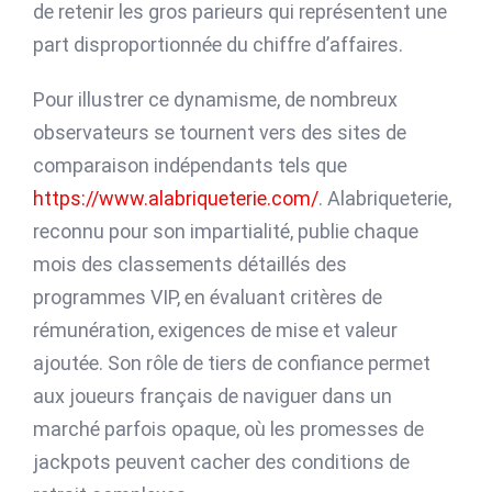
de retenir les gros parieurs qui représentent une
part disproportionnée du chiffre d’affaires.
Pour illustrer ce dynamisme, de nombreux
observateurs se tournent vers des sites de
comparaison indépendants tels que
https://www.alabriqueterie.com/
. Alabriqueterie,
reconnu pour son impartialité, publie chaque
mois des classements détaillés des
programmes VIP, en évaluant critères de
rémunération, exigences de mise et valeur
ajoutée. Son rôle de tiers de confiance permet
aux joueurs français de naviguer dans un
marché parfois opaque, où les promesses de
jackpots peuvent cacher des conditions de