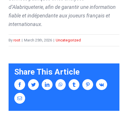
d’Alabriqueterie, afin de garantir une information
fiable et indépendante aux joueurs français et
internationaux.
By
root
|
March 25th, 2026
|
Uncategorized
Share This Article
facebook
twitter
linkedin
whatsapp
tumblr
pinterest
vk
Email