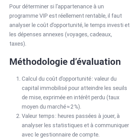
Pour déterminer si l’appartenance à un
programme VIP est réellement rentable, il faut
analyser le coût d’opportunité, le temps investi et
les dépenses annexes (voyages, cadeaux,
taxes).
Méthodologie d’évaluation
Calcul du coût d’opportunité : valeur du
capital immobilisé pour atteindre les seuils
de mise, exprimée en intérêt perdu (taux
moyen du marché ≈ 2 %).
Valeur temps : heures passées à jouer, à
analyser les statistiques et à communiquer
avec le gestionnaire de compte.