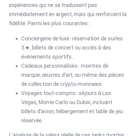
expériences qui ne se traduisent pas
immédiatement en argent, mais qui renforcent la
fidélité. Parmi les plus courantes :
Conciergerie de luxe : réservation de suites
5 ★, billets de concert ou accès à des
événements sportifs.
Cadeaux personnalisés : montres de
marque, œuvres d’art, ou même des pièces
de collection de crypto‑monnaies.
Voyages tout‑compris : séjours à Las
Vegas, Monte Carlo ou Dubaï, incluant
billets d’avion, hébergement et table de jeu
réservée.
L’analyse de la valeur réelle de ces perks montre