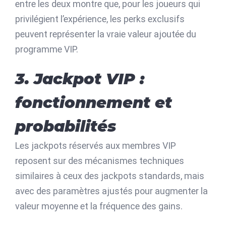
entre les deux montre que, pour les joueurs qui
privilégient l’expérience, les perks exclusifs
peuvent représenter la vraie valeur ajoutée du
programme VIP.
3. Jackpot VIP :
fonctionnement et
probabilités
Les jackpots réservés aux membres VIP
reposent sur des mécanismes techniques
similaires à ceux des jackpots standards, mais
avec des paramètres ajustés pour augmenter la
valeur moyenne et la fréquence des gains.