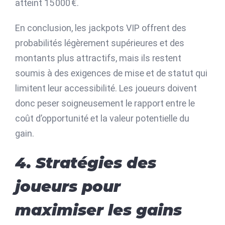
atteint 15 000 €.
En conclusion, les jackpots VIP offrent des
probabilités légèrement supérieures et des
montants plus attractifs, mais ils restent
soumis à des exigences de mise et de statut qui
limitent leur accessibilité. Les joueurs doivent
donc peser soigneusement le rapport entre le
coût d’opportunité et la valeur potentielle du
gain.
4. Stratégies des
joueurs pour
maximiser les gains