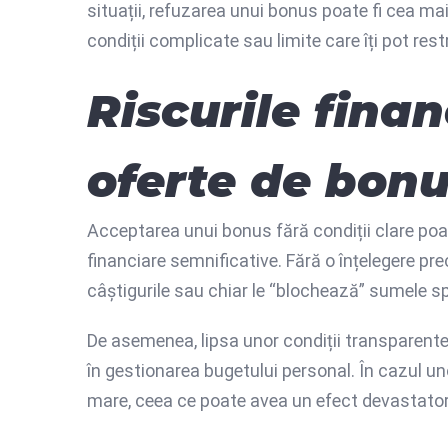
situații, refuzarea unui bonus poate fi cea ma
condiții complicate sau limite care îți pot rest
Riscurile fina
oferte de bonu
Acceptarea unui bonus fără condiții clare poate
financiare semnificative. Fără o înțelegere pre
câștigurile sau chiar le “blochează” sumele sp
De asemenea, lipsa unor condiții transparente 
în gestionarea bugetului personal. În cazul unor
mare, ceea ce poate avea un efect devastator a