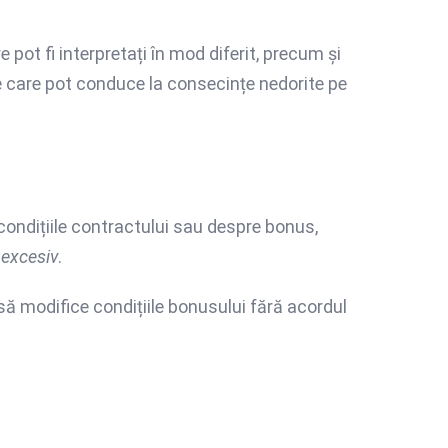
pot fi interpretați în mod diferit, precum și
uze care pot conduce la consecințe nedorite pe
condițiile contractului sau despre bonus,
 excesiv
.
să modifice condițiile bonusului fără acordul