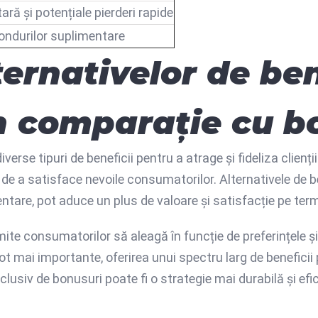
ră și potențiale pierderi rapide
fondurilor suplimentare
ernativelor de ben
n comparație cu b
verse tipuri de beneficii pentru a atrage și fideliza clienți
de a satisface nevoile consumatorilor. Alternativele de be
entare, pot aduce un plus de valoare și satisfacție pe ter
mite consumatorilor să aleagă în funcție de preferințele și 
ot mai importante, oferirea unui spectru larg de beneficii 
xclusiv de bonusuri poate fi o strategie mai durabilă și efi