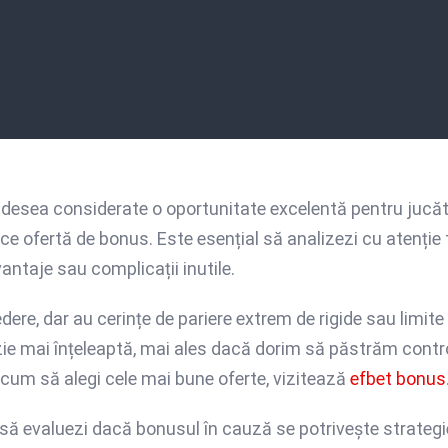
adesea considerate o oportunitate excelentă pentru jucăto
e ofertă de bonus. Este esențial să analizezi cu atenție te
antaje sau complicații inutile.
ere, dar au cerințe de pariere extrem de rigide sau limite s
zie mai înțeleaptă, mai ales dacă dorim să păstrăm contro
e cum să alegi cele mai bune oferte, vizitează
efbet bonus
 să evaluezi dacă bonusul în cauză se potrivește strategiei