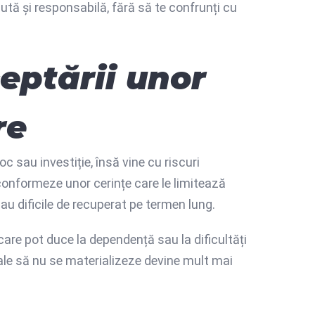
ută și responsabilă, fără să te confrunți cu
eptării unor
re
c sau investiție, însă vine cu riscuri
e conformeze unor cerințe care le limitează
au dificile de recuperat pe termen lung.
care pot duce la dependență sau la dificultăți
ițiale să nu se materializeze devine mult mai