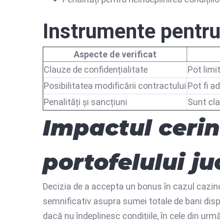
Instrumente pentru 
Aspecte de verificat
Clauze de confidențialitate
Pot limi
Posibilitatea modificării contractului
Pot fi a
Penalități și sancțiuni
Sunt cla
Impactul cerin
portofelului ju
Decizia de a accepta un bonus în cazul cazinou
semnificativ asupra sumei totale de bani disponi
dacă nu îndeplinesc condițiile, în cele din urm