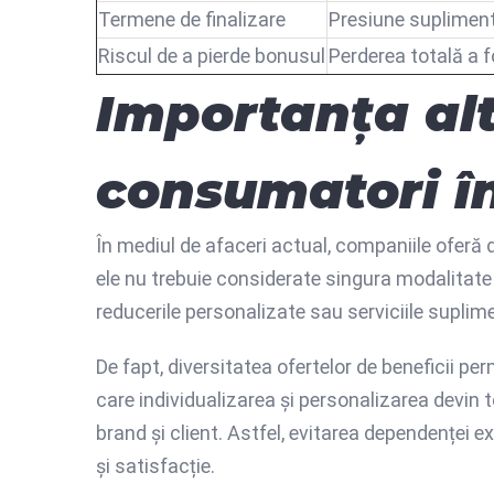
Termene de finalizare
Presiune suplimenta
Riscul de a pierde bonusul
Perderea totală a 
Importanța alt
consumatori î
În mediul de afaceri actual, companiile oferă di
ele nu trebuie considerate singura modalitate 
reducerile personalizate sau serviciile suplim
De fapt, diversitatea ofertelor de beneficii per
care individualizarea și personalizarea devin t
brand și client. Astfel, evitarea dependenței e
și satisfacție.