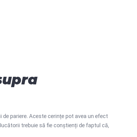
supra
i de pariere. Aceste cerințe pot avea un efect
ucătorii trebuie să fie conștienți de faptul că,