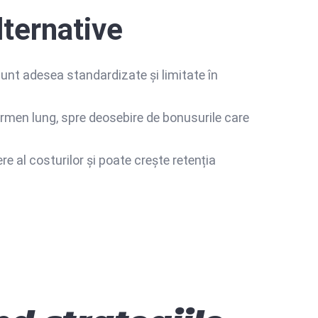
lternative
 sunt adesea standardizate și limitate în
 termen lung, spre deosebire de bonusurile care
e al costurilor și poate crește retenția