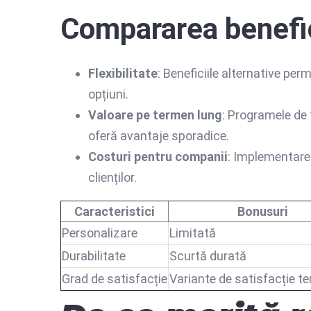
Compararea benefici
Flexibilitate
: Beneficiile alternative per
opțiuni.
Valoare pe termen lung
: Programele de 
oferă avantaje sporadice.
Costuri pentru companii
: Implementarea
clienților.
Caracteristici
Bonusuri
Personalizare
Limitată
Durabilitate
Scurtă durată
Grad de satisfacție
Variante de satisfacție t