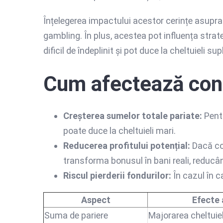
Înțelegerea impactului acestor cerințe asupra p
gambling. În plus, acestea pot influența strate
dificil de îndeplinit și pot duce la cheltuieli su
Cum afectează condi
Creșterea sumelor totale pariate:
Pentr
poate duce la cheltuieli mari.
Reducerea profitului potențial:
Dacă con
transforma bonusul în bani reali, reducând
Riscul pierderii fondurilor:
În cazul în ca
Aspect
Efecte 
Suma de pariere
Majorarea cheltuiel