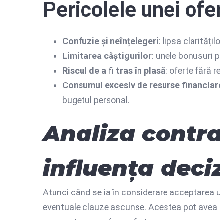
Pericolele unei ofe
Confuzie și neînțelegeri
: lipsa clarităț
Limitarea câștigurilor
: unele bonusuri p
Riscul de a fi tras în plasă
: oferte fără 
Consumul excesiv de resurse financiar
bugetul personal.
Analiza contra
influența deci
Atunci când se ia în considerare acceptarea un
eventuale clauze ascunse. Acestea pot avea un 