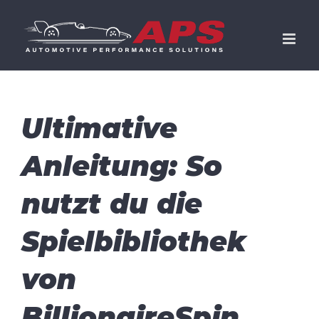
Skip
to
content
Ultimative
Anleitung: So
nutzt du die
Spielbibliothek
von
BillionaireSpin