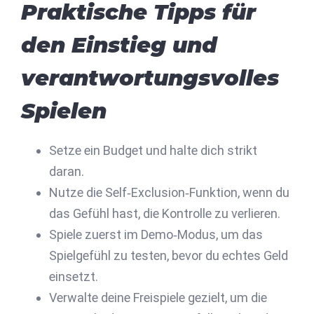
Praktische Tipps für
den Einstieg und
verantwortungsvolles
Spielen
Setze ein Budget und halte dich strikt
daran.
Nutze die Self‑Exclusion‑Funktion, wenn du
das Gefühl hast, die Kontrolle zu verlieren.
Spiele zuerst im Demo‑Modus, um das
Spielgefühl zu testen, bevor du echtes Geld
einsetzt.
Verwalte deine Freispiele gezielt, um die