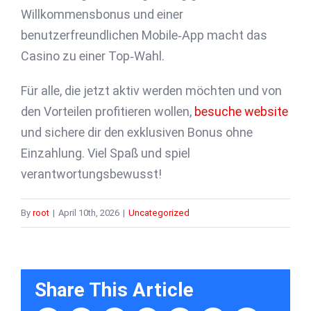
Willkommensbonus und einer
benutzerfreundlichen Mobile‑App macht das
Casino zu einer Top‑Wahl.
Für alle, die jetzt aktiv werden möchten und von
den Vorteilen profitieren wollen,
besuche website
und sichere dir den exklusiven Bonus ohne
Einzahlung. Viel Spaß und spiel
verantwortungsbewusst!
By
root
|
April 10th, 2026
|
Uncategorized
Share This Article