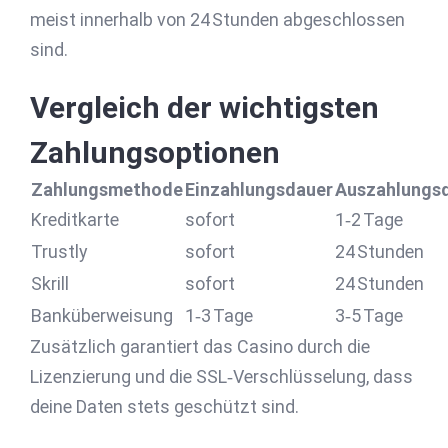
meist innerhalb von 24 Stunden abgeschlossen
sind.
Vergleich der wichtigsten
Zahlungsoptionen
Zahlungsmethode
Einzahlungsdauer
Auszahlungs
Kreditkarte
sofort
1‑2 Tage
Trustly
sofort
24 Stunden
Skrill
sofort
24 Stunden
Banküberweisung
1‑3 Tage
3‑5 Tage
Zusätzlich garantiert das Casino durch die
Lizenzierung und die SSL‑Verschlüsselung, dass
deine Daten stets geschützt sind.