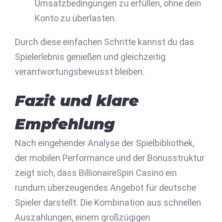
Umsatzbedingungen zu erfüllen, ohne dein
Konto zu überlasten.
Durch diese einfachen Schritte kannst du das
Spielerlebnis genießen und gleichzeitig
verantwortungsbewusst bleiben.
Fazit und klare
Empfehlung
Nach eingehender Analyse der Spielbibliothek,
der mobilen Performance und der Bonusstruktur
zeigt sich, dass BillionaireSpin Casino ein
rundum überzeugendes Angebot für deutsche
Spieler darstellt. Die Kombination aus schnellen
Auszahlungen, einem großzügigen