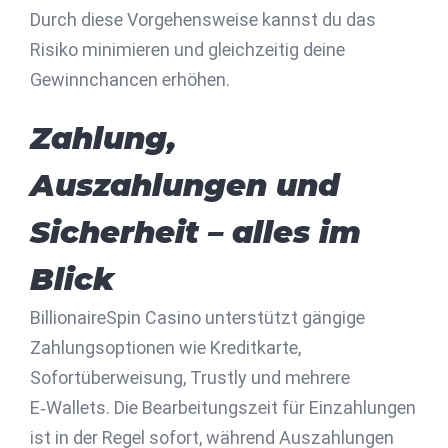
Durch diese Vorgehensweise kannst du das
Risiko minimieren und gleichzeitig deine
Gewinnchancen erhöhen.
Zahlung,
Auszahlungen und
Sicherheit – alles im
Blick
BillionaireSpin Casino unterstützt gängige
Zahlungsoptionen wie Kreditkarte,
Sofortüberweisung, Trustly und mehrere
E‑Wallets. Die Bearbeitungszeit für Einzahlungen
ist in der Regel sofort, während Auszahlungen