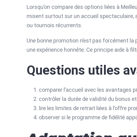
Lorsqu’on compare des options liées à Meilleurs
misent surtout sur un accueil spectaculaire, 
ou tournois récurrents.
Une bonne promotion n’est pas forcément la pl
une expérience honnête. Ce principe aide à fi
Questions utiles av
comparer l’accueil avec les avantages p
contrôler la durée de validité du bonus 
lire les limites de retrait liées à l’offre p
observer si le programme de fidélité app