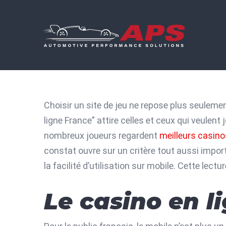
Skip
to
content
Choisir un site de jeu ne repose plus seulemen
ligne France” attire celles et ceux qui veulent
nombreux joueurs regardent
meilleurs casino
constat ouvre sur un critère tout aussi importan
la facilité d’utilisation sur mobile. Cette lectu
Le casino en l