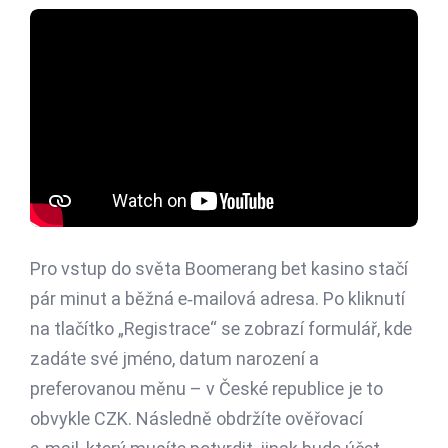
Pro vstup do světa Boomerang bet kasino stačí
pár minut a běžná e‑mailová adresa. Po kliknutí
na tlačítko „Registrace“ se zobrazí formulář, kde
zadáte své jméno, datum narození a
preferovanou měnu – v České republice je to
obvykle CZK. Následně obdržíte ověřovací