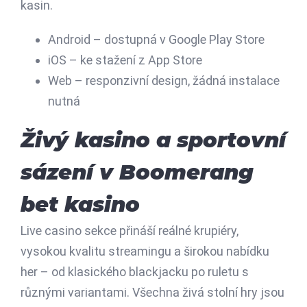
kasin.
Android – dostupná v Google Play Store
iOS – ke stažení z App Store
Web – responzivní design, žádná instalace
nutná
Živý kasino a sportovní
sázení v Boomerang
bet kasino
Live casino sekce přináší reálné krupiéry,
vysokou kvalitu streamingu a širokou nabídku
her – od klasického blackjacku po ruletu s
různými variantami. Všechna živá stolní hry jsou