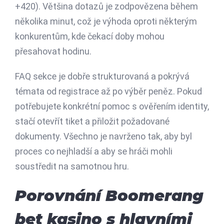
+420). Většina dotazů je zodpovězena během
několika minut, což je výhoda oproti některým
konkurentům, kde čekací doby mohou
přesahovat hodinu.
FAQ sekce je dobře strukturovaná a pokrývá
témata od registrace až po výběr peněz. Pokud
potřebujete konkrétní pomoc s ověřením identity,
stačí otevřít tiket a přiložit požadované
dokumenty. Všechno je navrženo tak, aby byl
proces co nejhladší a aby se hráči mohli
soustředit na samotnou hru.
Porovnání Boomerang
bet kasino s hlavními