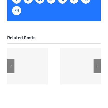
Email
Related Posts