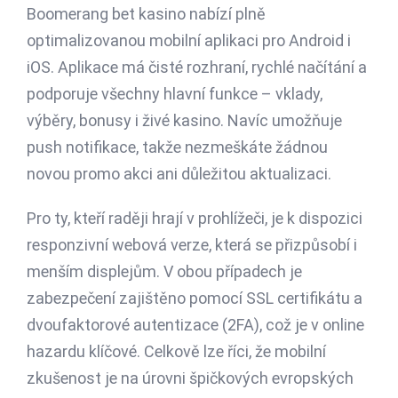
Boomerang bet kasino nabízí plně
optimalizovanou mobilní aplikaci pro Android i
iOS. Aplikace má čisté rozhraní, rychlé načítání a
podporuje všechny hlavní funkce – vklady,
výběry, bonusy i živé kasino. Navíc umožňuje
push notifikace, takže nezmeškáte žádnou
novou promo akci ani důležitou aktualizaci.
Pro ty, kteří raději hrají v prohlížeči, je k dispozici
responzivní webová verze, která se přizpůsobí i
menším displejům. V obou případech je
zabezpečení zajištěno pomocí SSL certifikátu a
dvoufaktorové autentizace (2FA), což je v online
hazardu klíčové. Celkově lze říci, že mobilní
zkušenost je na úrovni špičkových evropských