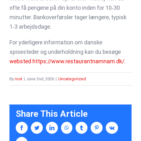
ofte få pengene på din konto inden for 10‑30
minutter. Bankoverførsler tager længere, typisk
1‑3 arbejdsdage.
For yderligere information om danske
spisesteder og underholdning kan du besøge
websted https://www.restaurantnamnam.dk/
.
By
root
|
June 2nd, 2026
|
Uncategorized
Share This Article
facebook
twitter
linkedin
whatsapp
tumblr
pinterest
vk