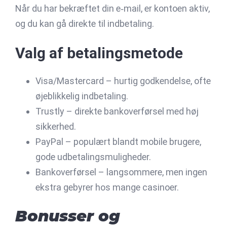
Når du har bekræftet din e‑mail, er kontoen aktiv,
og du kan gå direkte til indbetaling.
Valg af betalingsmetode
Visa/Mastercard – hurtig godkendelse, ofte
øjeblikkelig indbetaling.
Trustly – direkte bankoverførsel med høj
sikkerhed.
PayPal – populært blandt mobile brugere,
gode udbetalingsmuligheder.
Bankoverførsel – langsommere, men ingen
ekstra gebyrer hos mange casinoer.
Bonusser og