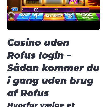
Casino uden
Rofus login –
Sådan kommer du
i gang uden brug
af Rofus
Hvorfor vælge et