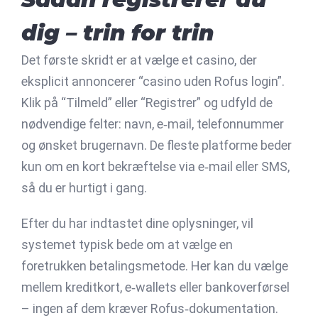
dig – trin for trin
Det første skridt er at vælge et casino, der
eksplicit annoncerer “casino uden Rofus login”.
Klik på “Tilmeld” eller “Registrer” og udfyld de
nødvendige felter: navn, e‑mail, telefonnummer
og ønsket brugernavn. De fleste platforme beder
kun om en kort bekræftelse via e‑mail eller SMS,
så du er hurtigt i gang.
Efter du har indtastet dine oplysninger, vil
systemet typisk bede om at vælge en
foretrukken betalingsmetode. Her kan du vælge
mellem kreditkort, e‑wallets eller bankoverførsel
– ingen af dem kræver Rofus‑dokumentation.