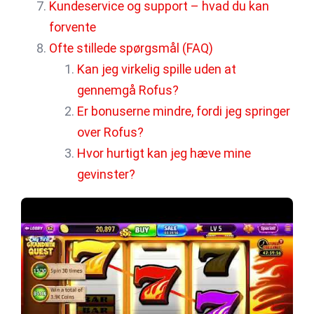
Kundeservice og support – hvad du kan
forvente
Ofte stillede spørgsmål (FAQ)
Kan jeg virkelig spille uden at
gennemgå Rofus?
Er bonuserne mindre, fordi jeg springer
over Rofus?
Hvor hurtigt kan jeg hæve mine
gevinster?