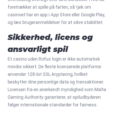
foretrækker at spille på farten, så tjek om
casinoet har en app i App Store eller Google Play,
og læs brugeranmeldelser for at sikre stabilitet.
Sikkerhed, licens og
ansvarligt spil
Et casino uden Rofus login er ikke automatisk
mindre sikkert. De fleste licenserede platforme
anvender 128‑bit SSL‑kryptering, hvilket
beskytter dine personlige data og transaktioner.
Licensen fra en anerkendt myndighed som Malta
Gaming Authority garanterer, at spiludbyderen
følger internationale standarder for fairness.