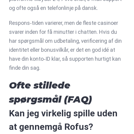
og ofte også en telefonlinje på dansk.
Respons‑tiden varierer, men de fleste casinoer
svarer inden for få minutter i chatten. Hvis du
har spørgsmål om udbetaling, verificering af din
identitet eller bonusvilkår, er det en god idé at
have din konto‑ID klar, så supporten hurtigt kan
finde din sag.
Ofte stillede
spørgsmål (FAQ)
Kan jeg virkelig spille uden
at gennemgå Rofus?