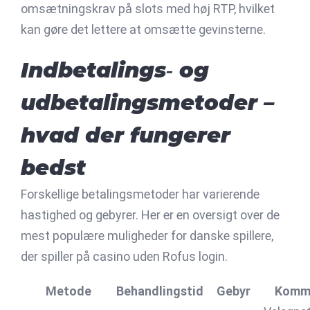
omsætningskrav på slots med høj RTP, hvilket
kan gøre det lettere at omsætte gevinsterne.
Indbetalings‑ og
udbetalingsmetoder –
hvad der fungerer
bedst
Forskellige betalingsmetoder har varierende
hastighed og gebyrer. Her er en oversigt over de
mest populære muligheder for danske spillere,
der spiller på casino uden Rofus login.
Metode
Behandlingstid
Gebyr
Komm