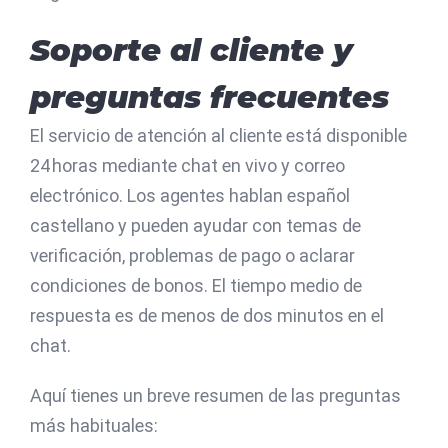
Soporte al cliente y
preguntas frecuentes
El servicio de atención al cliente está disponible
24 horas mediante chat en vivo y correo
electrónico. Los agentes hablan español
castellano y pueden ayudar con temas de
verificación, problemas de pago o aclarar
condiciones de bonos. El tiempo medio de
respuesta es de menos de dos minutos en el
chat.
Aquí tienes un breve resumen de las preguntas
más habituales: