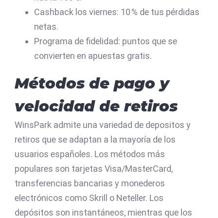
Cashback los viernes: 10 % de tus pérdidas
netas.
Programa de fidelidad: puntos que se
convierten en apuestas gratis.
Métodos de pago y
velocidad de retiros
WinsPark admite una variedad de depositos y
retiros que se adaptan a la mayoría de los
usuarios españoles. Los métodos más
populares son tarjetas Visa/MasterCard,
transferencias bancarias y monederos
electrónicos como Skrill o Neteller. Los
depósitos son instantáneos, mientras que los