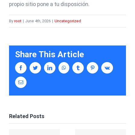
propio sitio pone a tu disposición.
By
root
|
June 4th, 2026
|
Uncategorized
Share This Article
facebook
twitter
linkedin
whatsapp
tumblr
pinterest
vk
Email
Related Posts