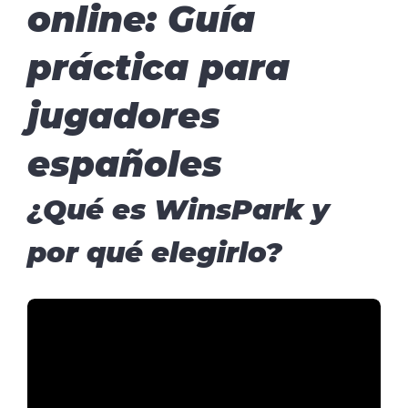
online: Guía
práctica para
jugadores
españoles
¿Qué es WinsPark y
por qué elegirlo?