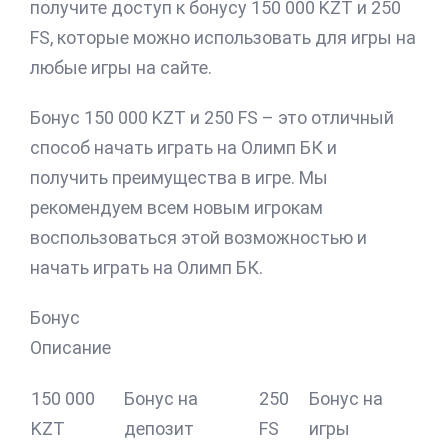
получите доступ к бонусу 150 000 KZT и 250
FS, которые можно использовать для игры на
любые игры на сайте.
Бонус 150 000 KZT и 250 FS – это отличный
способ начать играть на Олимп БК и
получить преимущества в игре. Мы
рекомендуем всем новым игрокам
воспользоваться этой возможностью и
начать играть на Олимп БК.
Бонус
Описание
150 000
Бонус на
250
Бонус на
KZT
депозит
FS
игры