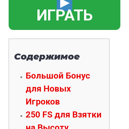
ИГРАТЬ
Содержимое
Большой Бонус
для Новых
Игроков
250 FS для Взятки
на Высоту