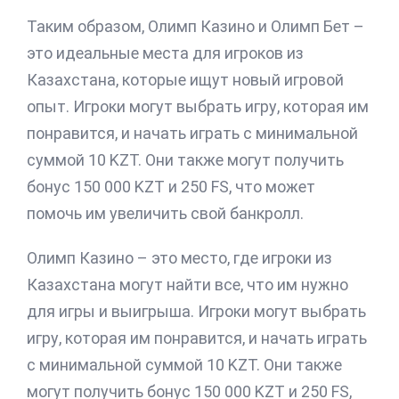
Таким образом, Олимп Казино и Олимп Бет –
это идеальные места для игроков из
Казахстана, которые ищут новый игровой
опыт. Игроки могут выбрать игру, которая им
понравится, и начать играть с минимальной
суммой 10 KZT. Они также могут получить
бонус 150 000 KZT и 250 FS, что может
помочь им увеличить свой банкролл.
Олимп Казино – это место, где игроки из
Казахстана могут найти все, что им нужно
для игры и выигрыша. Игроки могут выбрать
игру, которая им понравится, и начать играть
с минимальной суммой 10 KZT. Они также
могут получить бонус 150 000 KZT и 250 FS,