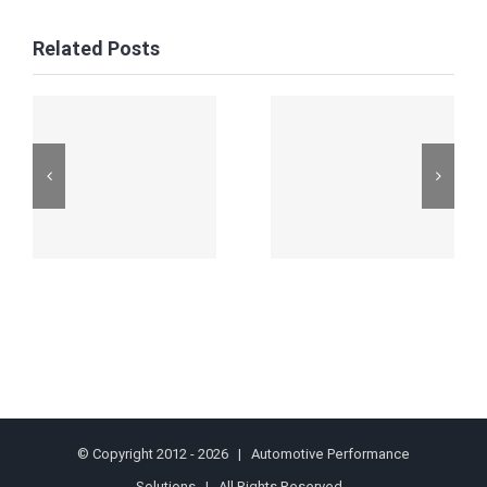
Related Posts
© Copyright 2012 -
2026 | Automotive Performance
Solutions | All Rights Reserved