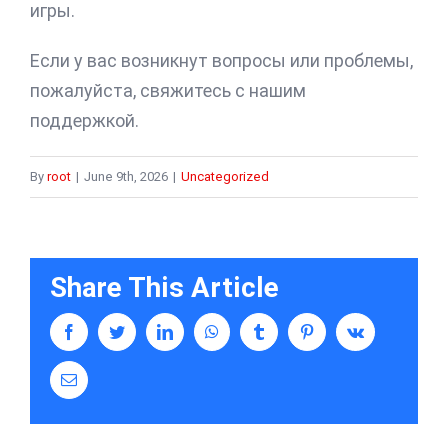
игры.
Если у вас возникнут вопросы или проблемы,
пожалуйста, свяжитесь с нашим
поддержкой.
By
root
|
June 9th, 2026
|
Uncategorized
Share This Article
facebook
twitter
linkedin
whatsapp
tumblr
pinterest
vk
Email