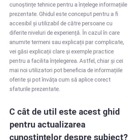
cunoștințe tehnice pentru a înțelege informațiile
prezentate. Ghidul este conceput pentru a fi
accesibil și utilizabil de către persoane cu
diferite niveluri de experiență. În cazul în care
anumite termeni sau explicații par complicate,
vei găsi explicații clare și exemple practice
pentru a facilita înțelegerea. Astfel, chiar și cei
mai noi utilizatori pot beneficia de informațiile
oferite și pot învăța cum să aplice corect
sfaturile prezentate.
C cât de util este acest ghid
pentru actualizarea
cunoștințelor despre subiect?