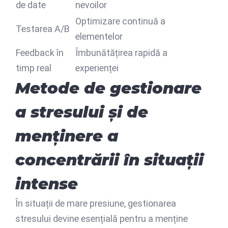
de date
nevoilor
Optimizare continuă a
Testarea A/B
elementelor
Feedback în
Îmbunătățirea rapidă a
timp real
experienței
Metode de gestionare
a stresului și de
menținere a
concentrării în situații
intense
În situații de mare presiune, gestionarea
stresului devine esențială pentru a menține