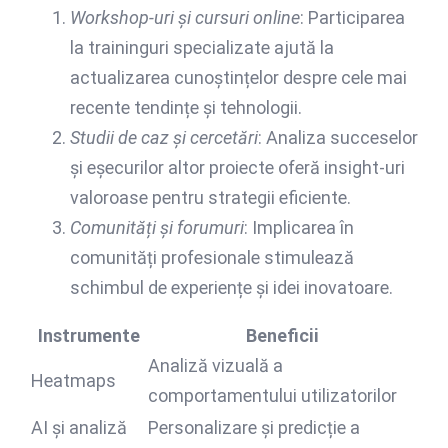
Workshop-uri și cursuri online
: Participarea
la traininguri specializate ajută la
actualizarea cunoștințelor despre cele mai
recente tendințe și tehnologii.
Studii de caz și cercetări
: Analiza succeselor
și eșecurilor altor proiecte oferă insight-uri
valoroase pentru strategii eficiente.
Comunități și forumuri
: Implicarea în
comunități profesionale stimulează
schimbul de experiențe și idei inovatoare.
Instrumente
Beneficii
Analiză vizuală a
Heatmaps
comportamentului utilizatorilor
AI și analiză
Personalizare și predicție a