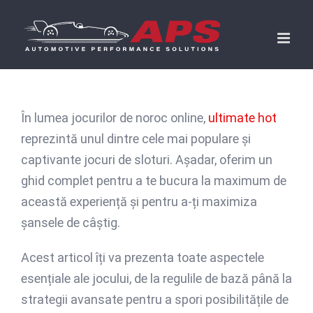
Skip
to
content
În lumea jocurilor de noroc online,
ultimate hot
reprezintă unul dintre cele mai populare și
captivante jocuri de sloturi. Așadar, oferim un
ghid complet pentru a te bucura la maximum de
această experiență și pentru a-ți maximiza
șansele de câștig.
Acest articol îți va prezenta toate aspectele
esențiale ale jocului, de la regulile de bază până la
strategii avansate pentru a spori posibilitățile de