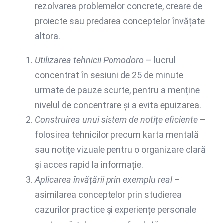
rezolvarea problemelor concrete, creare de
proiecte sau predarea conceptelor învățate
altora.
Utilizarea tehnicii Pomodoro
– lucrul
concentrat în sesiuni de 25 de minute
urmate de pauze scurte, pentru a menține
nivelul de concentrare și a evita epuizarea.
Construirea unui sistem de notițe eficiente
–
folosirea tehnicilor precum karta mentală
sau notițe vizuale pentru o organizare clară
și acces rapid la informație.
Aplicarea învățării prin exemplu real
–
asimilarea conceptelor prin studierea
cazurilor practice și experiențe personale