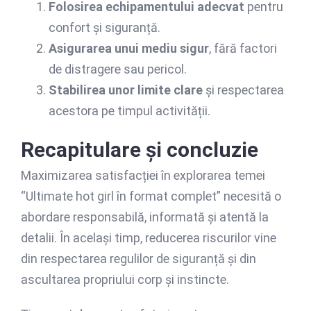
Folosirea echipamentului adecvat
pentru
confort și siguranță.
Asigurarea unui mediu sigur
, fără factori
de distragere sau pericol.
Stabilirea unor limite clare
și respectarea
acestora pe timpul activității.
Recapitulare și concluzie
Maximizarea satisfacției în explorarea temei
“Ultimate hot girl în format complet” necesită o
abordare responsabilă, informată și atentă la
detalii. În același timp, reducerea riscurilor vine
din respectarea regulilor de siguranță și din
ascultarea propriului corp și instincte.