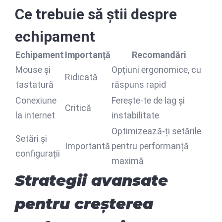
Ce trebuie să știi despre
echipament
Echipament
Importanță
Recomandări
Mouse și
Opțiuni ergonomice, cu
Ridicată
tastatură
răspuns rapid
Conexiune
Ferește-te de lag și
Critică
la internet
instabilitate
Optimizează-ți setările
Setări și
Importantă
pentru performanță
configurații
maximă
Strategii avansate
pentru creșterea