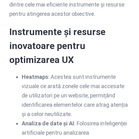
dintre cele mai eficiente instrumente și resurse
pentru atingerea acestor obiective.
Instrumente și resurse
inovatoare pentru
optimizarea UX
Heatmaps
: Acestea sunt instrumente
vizuale ce arată zonele cele mai accesate
de utilizatori pe un website, permițând
identificarea elementelor care atrag atenția
și a celor neutilizate.
Analiza de date și AI
: Folosirea inteligenței
artificiale pentru analizarea