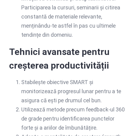
Participarea la cursuri, seminarii și citirea
constantă de materiale relevante,
menținându-te astfel în pas cu ultimele
tendințe din domeniu.
Tehnici avansate pentru
creșterea productivității
Stabilește obiective SMART și
monitorizează progresul lunar pentru a te
asigura că ești pe drumul cel bun.
Utilizează metode precum feedback-ul 360
de grade pentru identificarea punctelor
forte și a ariilor de îmbunătățire.